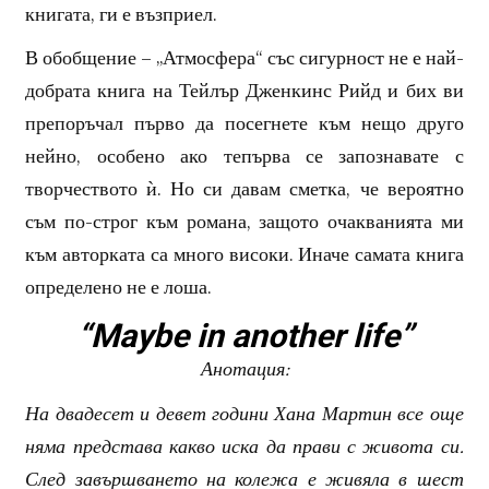
книгата, ги е възприел.
В обобщение – „Атмосфера“ със сигурност не е най-
добрата книга на Тейлър Дженкинс Рийд и бих ви
препоръчал първо да посегнете към нещо друго
нейно, особено ако тепърва се запознавате с
творчеството ѝ. Но си давам сметка, че вероятно
съм по-строг към романа, защото очакванията ми
към авторката са много високи. Иначе самата книга
определено не е лоша.
“Maybe in another life”
Анотация:
На двадесет и девет години Хана Мартин все още
няма представа какво иска да прави с живота си.
След завършването на колежа е живяла в шест