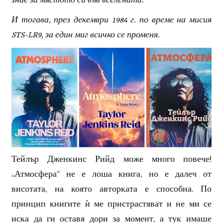
знае за мястото си във вселената.
И тогава, през декември 1984 г. по време на мисия
STS-LR9, за един миг всичко се променя.
Тейлър Дженкинс Рийд може много повече!
„Атмосфера“ не е лоша книга, но е далеч от
висотата, на която авторката е способна. По
принцип книгите ѝ ме пристрастяват и не ми се
иска да ги оставя дори за момент, а тук имаше