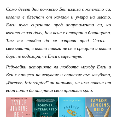
Само девет дни по-късно Бен излиза с колелото си,
когато е блъснат от камион и умира на място.
Елси чува сирените пред апартамента си, но
когато слиза долу, Бен вече е откаран в болницата.
Там тя трябва да се изправи пред Сюзън -
свекървата, с която никога не се е срещала и която
дори не подозира, че Елси съществува.
Редувайки историята на любовта между Елси и
Бен с процеса на лекуване и справяне със загубата,
„Forever, Interrupted“ ни напомня, че има повече от
един начин да откриеш своя щастлив край.