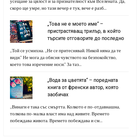
усещане за цялост и за признателност към Вселената. Да,
скоро ще умре, но тази вечер е тук, вече е разб...
„Това не е моето име“ –
пристрастяващ трилър, в който
търсите отговорите до последно
„Той се усмихна. „Не се притеснявай. Никой няма да те
види.“ Не мога да обясня чувството на безпокойство,
което това изречение носи.“ За таз...
„Вода за цветята“ – поредната
книга от френски автор, която
заобичах
„Винаги е така със смъртта. Колкото е по-отдавнашна,
толкова по-малка власт има над живите. Времето
побеждава живота. Времето побеждава и см...