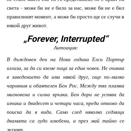
света - може би не е било за нас, може би не е бил
правилният момент, а може би просто ще се случи в
някой друг живот.
„Forever, Interrupted“
Антоация:
В дъждовен ден на Нова година Елси Портър
излиза, за да си вземе пица за един човек. Не очаква
в заведението да има някой друг, още по-малко
чаровния и обаятелен Бен Рос. Между тях пламва
мигновена и силна връзка. Бен дори не успява да
изчака и двадесет и четири часа, преди отново да
поиска да я види. Само след няколко седмици
двамата са лудо влюбени, а през май тайно се
женят.