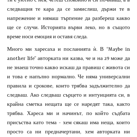
ти е уютно с нея, четеш спокойно и си почиваш, а в
следващия те кара да се замислиш, държи те в
напрежение и нямаш търпение да разбереш какво
ще се случи. Историята върви леко, но в същото
време носи емоция и оставя следа.
Много ми харесаха и посланията ѝ. В “Maybe in
another life” авторката ни казва, че и на 29 може да
не знаеш точно какво искаш да правиш с живота си
и това е напълно нормално. Че няма универсални
правила и срокове, които трябва задължително да
следваш. Ако следваш сърцето и интуицията си, в
крайна сметка нещата ще се наредят така, както
трябва. Хареса ми и начинът, по който съдбата
присъства като тема - хем сякаш има неща, които
просто са ни предначертани, хем авторката ни