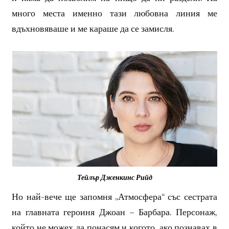
много места именно тази любовна линия ме
вдъхновяваше и ме караше да се замисля.
Тейлър Дженкинс Рийд
Но най-вече ще запомня „Атмосфера“ със сестрата
на главната героиня Джоан – Барбара. Персонаж,
който не можех да понасям и когото, ако познавах в