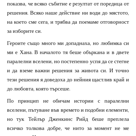
показва, че всяко събитие е резултат от поредица от
решения. Всяко наше действие ни води до мястото,
на което сме сега, и трябва да поемаме отговорност
за изборите си.
Героите също много ми допаднаха, но любимка си
ми е Хана. В началото тя беше объркана и в двете
паралелни вселени, но постепенно успя да се стегне
и да вземе важни решения за живота си. И точно
тези решения я доведоха до нейния щастлив край и
до любовта, която търсеше.
По принцип не обичам истории с паралелни
вселени, пътуване във времето и подобни елементи,
но тук Тейлър Дженкинс Рийд беше преплела
всичко толкова добре, че нито за момент не ме