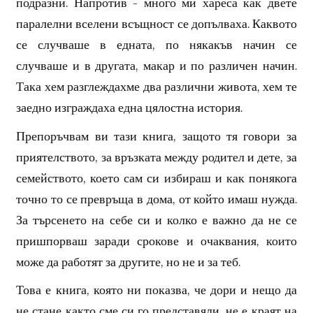
подразни. Напротив - много ми хареса как двете
паралелни вселени всъщност се допълваха. Каквото
се случваше в едната, по някакъв начин се
случваше и в другата, макар и по различен начин.
Така хем разглеждахме два различни живота, хем те
заедно изграждаха една цялостна история.
Препоръчвам ви тази книга, защото тя говори за
приятелството, за връзката между родител и дете, за
семейството, което сам си избираш и как понякога
точно то се превръща в дома, от който имаш нужда.
За търсенето на себе си и колко е важно да не се
пришпорваш заради срокове и очаквания, които
може да работят за другите, но не и за теб.
Това е книга, която ни показва, че дори и нещо да
не стане както сме си го представяли, не е краят на