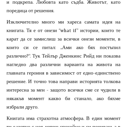
и подкрепа. Любовта като съдба. Животът, като
поредица от решения.
Изключително много ми хареса самата идея на
книгата. Тя е от онези “what if” истории, които те
карат да се замислиш за всички онези моменти, в
които си се питал: „Ами ако бях постъпил
различно?“. Тук Тейлър Дженкинс Рийд ни показва
нагледно два различни варианта на живота на
главната героиня в зависимост от едно-единствено
решение. И точно това направи историята толкова
интересна за мен - защото всички сме се чудили в
някакъв момент какво би станало, ако бяхме
избрали друго.
Книгата има страхотна атмосфера. В един момент