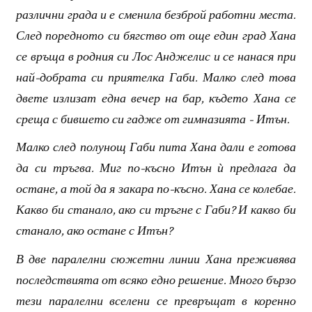
различни града и е сменила безброй работни места.
След поредното си бягство от още един град Хана
се връща в родния си Лос Анджелис и се нанася при
най-добрата си приятелка Габи. Малко след това
двете излизат една вечер на бар, където Хана се
среща с бившето си гадже от гимназията - Итън.
Малко след полунощ Габи пита Хана дали е готова
да си тръгва. Миг по-късно Итън ѝ предлага да
остане, а той да я закара по-късно. Хана се колебае.
Какво би станало, ако си тръгне с Габи? И какво би
станало, ако остане с Итън?
В две паралелни сюжетни линии Хана преживява
последствията от всяко едно решение. Много бързо
тези паралелни вселени се превръщат в коренно