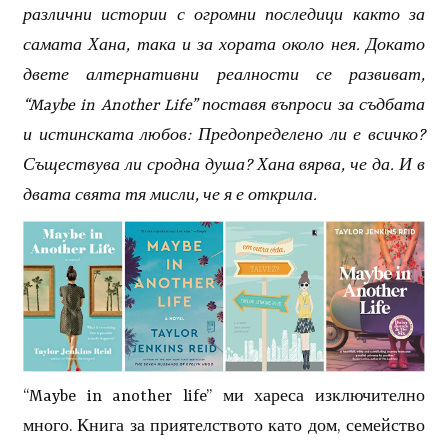
различни истории с огромни последици както за
самата Хана, така и за хората около нея. Докато
двете алтернативни реалности се развиват,
“Maybe in Another Life” поставя въпроси за съдбата
и истинската любов: Предопределено ли е всичко?
Съществува ли сродна душа? Хана вярва, че да. И в
двата свята тя мисли, че я е открила.
“Maybe in another life” ми хареса изключително
много. Книга за приятелството като дом, семейство