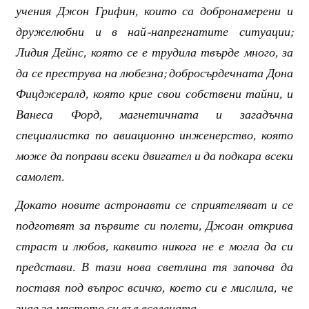
учения Джон Грифин, които са добронамерени и
дружелюбни и в най-напрегнатите ситуации;
Лидия Дейнс, която се е трудила твърде много, за
да се преструва на любезна; добросърдечната Дона
Фицджералд, която крие свои собствени тайни, и
Ванеса Форд, магнетичната и загадъчна
специалистка по авиационно инженерство, която
може да поправи всеки двигател и да подкара всеки
самолет.
Докато новите астронавти се сприятеляват и се
подготвят за първите си полети, Джоан открива
страст и любов, каквито никога не е могла да си
представи. В тази нова светлина тя започва да
поставя под въпрос всичко, което си е мислила, че