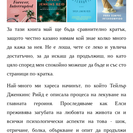
За тази книга май ще бъда сравнително кратък,
защото честно казано нямам кой знае колко много
да кажа за нея. Не е лоша, чете се леко и увлича
достатъчно, за да искаш да продължиш, но като
цяло според мен спокойно можеше да бъде и със сто
страници по-кратка.
Най-много ми хареса начинът, по който Тейлър
Дженкинс Рийд е описала процеса на лекуване на
главната героиня. Проследяваме как Елси
преживява загубата на любовта на живота си и
всички психологически аспекти на това - шок,
отричане, болка, объркване и опит да продължи