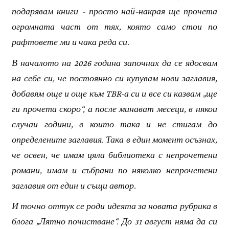
подарявам книги - просто най-накрая ще прочета
огромната част от тях, която само стои по
рафтовете ми и чака реда си.
В началото на 2026 година започнах да се ядосвам
на себе си, че постоянно си купувам нови заглавия,
добавям още и още към TBR-а си и все си казвам „ще
ги прочета скоро“, а после минават месеци, в някои
случаи години, в които така и не стигам до
определените заглавия. Така в един момент осъзнах,
че освен, че имам цяла библиотека с непрочетени
романи, имам и събрани по няколко непрочетени
заглавия от един и същи автор.
И точно оттук се роди идеята за новата рубрика в
блога „Лятно почистване“. До 31 август няма да си