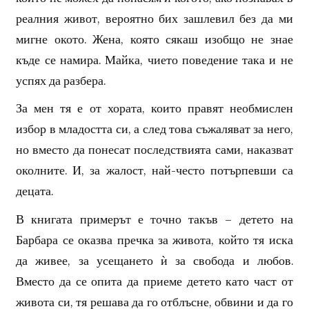
реалния живот, вероятно бих зашлевил без да ми
мигне окото. Жена, която сякаш изобщо не знае
къде се намира. Майка, чието поведение така и не
успях да разбера.
За мен тя е от хората, които правят необмислен
избор в младостта си, а след това съжаляват за него,
но вместо да понесат последствията сами, наказват
околните. И, за жалост, най-често потърпевши са
децата.
В книгата примерът е точно такъв – детето на
Барбара се оказва пречка за живота, който тя иска
да живее, за усещането ѝ за свобода и любов.
Вместо да се опита да приеме детето като част от
живота си, тя решава да го отблъсне, обвини и да го