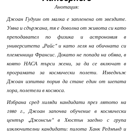
Анотация:
Джоан Гудуин от малка е запленена от звездите.
Умна и сдържана, тя е доволна от живота си като
преподавател по физика и астрономия в
университета „Райс“ и като леля на обичната си
племенница Франсис. Докато не попада на обява, в
която НАСА търси жени, за да се включат в
програмата за космически полети. Изведнъж
Джоан изпитва порив да стане един от шепата
хора, полетели в космоса.
Избрана сред хиляди кандидати през лятото на
1980 г., Джоан започва обучение в космически
център „Джонсън“ в Хюстън заедно с група
изключителни кандидати: пилота Ханк Редмънд и