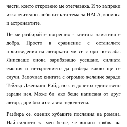
части, които откровено ме отегчаваха. И то въпреки
изключително любопитната тема за НАСА, космоса
и астронавтите.
Не ме разбирайте погрешно - книгата наистина е
добра. Просто в сравнение с останалите
произведения на авторката ми се стори по-слаба.
Липсваше онова зарибяващо усещане, силната
емоция и нетърпението да разбера какво ще се
случи. Започнах книгата с огромно желание заради
Тейлър Дженкинс Рийд, но я и дочетох единствено
заради нея. Може би, ако беше написана от друг
автор, дори бих я оставил недочетена.
Разбира се, оцених хубавите послания на романа.
Най-силното за мен беше, че винаги трябва да