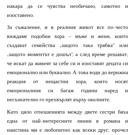
накара да се чувства необичано, самотно и
изоставено.
За съжаление, и в реалния живот все по-често
виждаме подобни хора – мъже и жени, които
създават семейства „защото така трябва“ или
„защото моментът е дошъл“, а след време решават,
че искат да живеят за себе си и изоставят децата си
емоционално или буквално. А това води до верижна
реакция от нещастни хора, които носят
емоционалния си багаж години наред и
несъзнателно го прехвърлят върху околните.
Като цяло отношенията между двете сестри бяха
една от най-интересните линии в романа и
наистина ми е любопитно как всеки друг, прочел