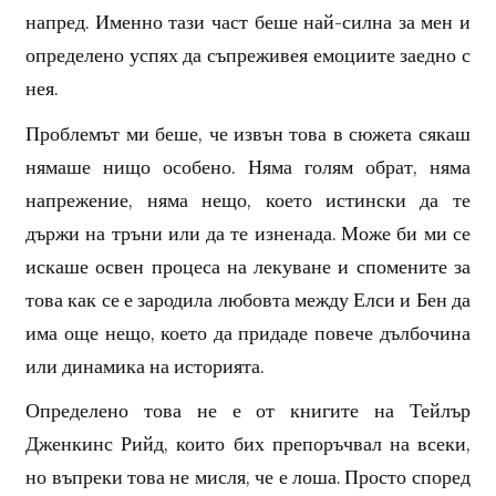
напред. Именно тази част беше най-силна за мен и
определено успях да съпреживея емоциите заедно с
нея.
Проблемът ми беше, че извън това в сюжета сякаш
нямаше нищо особено. Няма голям обрат, няма
напрежение, няма нещо, което истински да те
държи на тръни или да те изненада. Може би ми се
искаше освен процеса на лекуване и спомените за
това как се е зародила любовта между Елси и Бен да
има още нещо, което да придаде повече дълбочина
или динамика на историята.
Определено това не е от книгите на Тейлър
Дженкинс Рийд, които бих препоръчвал на всеки,
но въпреки това не мисля, че е лоша. Просто според