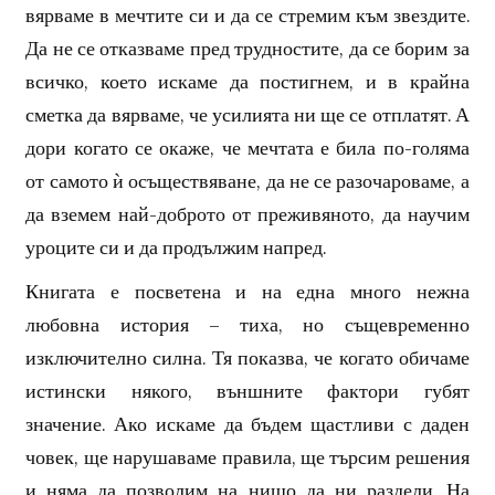
вярваме в мечтите си и да се стремим към звездите.
Да не се отказваме пред трудностите, да се борим за
всичко, което искаме да постигнем, и в крайна
сметка да вярваме, че усилията ни ще се отплатят. А
дори когато се окаже, че мечтата е била по-голяма
от самото ѝ осъществяване, да не се разочароваме, а
да вземем най-доброто от преживяното, да научим
уроците си и да продължим напред.
Книгата е посветена и на една много нежна
любовна история – тиха, но същевременно
изключително силна. Тя показва, че когато обичаме
истински някого, външните фактори губят
значение. Ако искаме да бъдем щастливи с даден
човек, ще нарушаваме правила, ще търсим решения
и няма да позволим на нищо да ни раздели. На