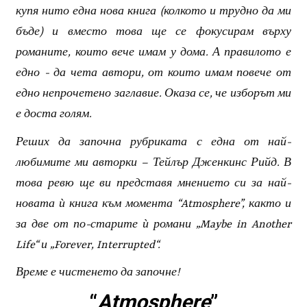
купя нито една нова книга (колкото и трудно да ми
бъде) и вместо това ще се фокусирам върху
романите, които вече имам у дома. А правилото е
едно - да чета автори, от които имам повече от
едно непрочетено заглавие. Оказа се, че изборът ми
е доста голям.
Реших да започна рубриката с една от най-
любимите ми авторки – Тейлър Дженкинс Рийд. В
това ревю ще ви представя мнението си за най-
новата ѝ книга към момента “Atmosphere”, както и
за две от по-старите ѝ романи „Maybe in Another
Life“ и „Forever, Interrupted“.
Време е чистенето да започне!
“
Atmosphere
”