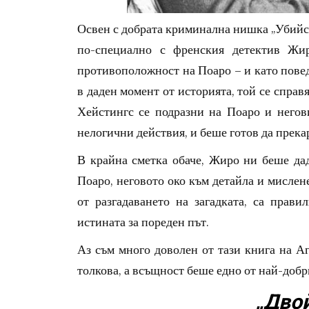
Освен с добрата криминална нишка „Убийств
по-специално с френския детектив Жи
противоположност на Поаро – и като поведе
в даден момент от историята, той се справя
Хейстингс се подразни на Поаро и него
нелогични действия, и беше готов да прека
В крайна сметка обаче, Жиро ни беше дад
Поаро, неговото око към детайла и мислен
от разгадаването на загадката, са прави
истината за пореден път.
Аз съм много доволен от тази книга на Аг
толкова, а всъщност беше едно от най-добр
„Дво