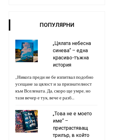
ПОПУЛЯРНИ
„Цялата небесна
синева“ – една
красиво-тъжна
история
„Никога преди не бе изпитвал подобно
усещане за цялост и за признателност
към Вселената. Да, скоро ще умре, но
тази вечер е тук, вече е разб...
„Това не е моето
име“ –
пристрастяващ
трилър, в който