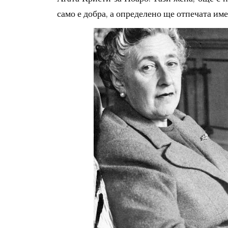
само е добра, а определено ще отпечата име