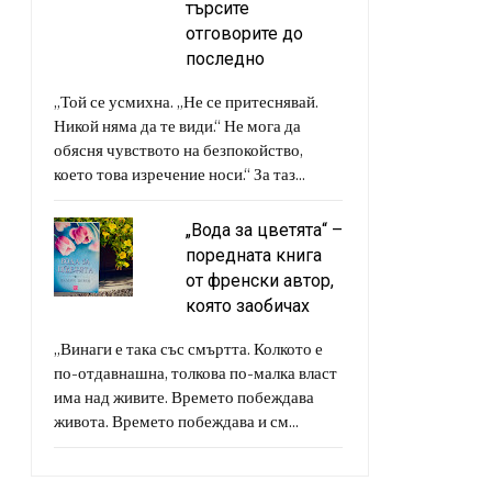
търсите
отговорите до
последно
„Той се усмихна. „Не се притеснявай.
Никой няма да те види.“ Не мога да
обясня чувството на безпокойство,
което това изречение носи.“ За таз...
„Вода за цветята“ –
поредната книга
от френски автор,
която заобичах
„Винаги е така със смъртта. Колкото е
по-отдавнашна, толкова по-малка власт
има над живите. Времето побеждава
живота. Времето побеждава и см...