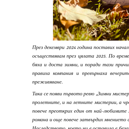
През декември 2024 година поставих начал
осъществявам през цялата 2025. По време
бяха и доста зимни, и поради тази прич
правиха компания и превърнаха вечери
преживяване.
Така се появи първото ревю „Зимни мистер
пролетните, и на летните мистерии, а чр
повече преоткрих един от най-любимите м
романа и още повече затвърдих мнението си
Наследството, което ни е оставила е безап