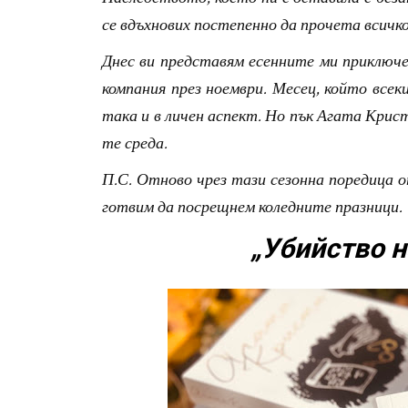
се вдъхнових постепенно да прочета всичко
Днес ви представям есенните ми приключе
компания през ноември. Месец, който всек
така и в личен аспект. Но пък Агата Крис
те среда.
П.С. Отново чрез тази сезонна поредица о
готвим да посрещнем коледните празници
„Убийство н