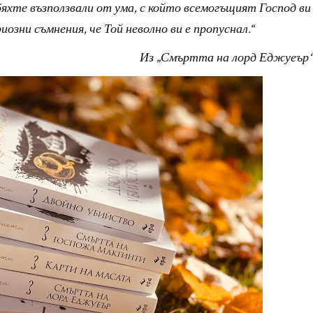
бяхте възползвали от ума, с който всемогъщият Господ ви
иозни съмнения, че Той неволно ви е пропуснал.“
Из „Смъртта на лорд Еджуеър“