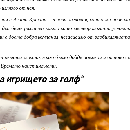
 излязло от нея.
ния с Агата Кристи – 5 нови заглавия, които ми правиха
и ден беше различен както като метеорологични условия,
ти е доста добра компания, независимо от заобикалящата
т ревюта осъзнах колко бързо дойде ноември и отново се
. Времето наистина лети.
а игрището за голф“