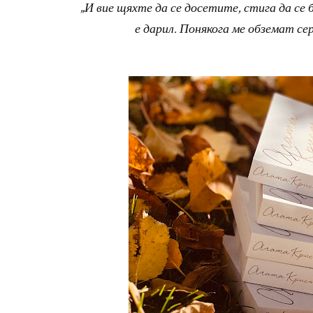
„И вие щяхте да се досетите, стига да се 
е дарил. Понякога ме обземат сер