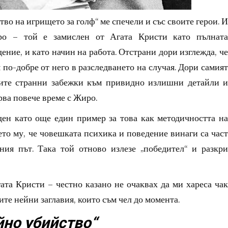
о на игрището за голф“ ме спечели и със своите герои. И
ро – той е замислен от Агата Кристи като пълната
ние, и като начин на работа. Отстрани дори изглежда, че
 по-добре от него в разследването на случая. Дори самият
вите странни забежки към привидно излишни детайли и
рва повече време с Жиро.
ен като още един пример за това как методичността на
ето му, че човешката психика и поведение винаги са част
лния път. Така той отново излезе „победител“ и разкри
ата Кристи – честно казано не очаквах да ми хареса чак
ите нейни заглавия, които съм чел до момента.
йно убийство“