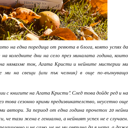
ото на една поредица от ревюта в блога, която успях да
 на коледните дни на село през миналата година, които
ина нямахме ток, Агата Кристи и нейните мистерии ми
те ми на свещи (или пък челник) в още по-вълнуващо
ии с книгите на Агата Кристи“. След това дойде ред и на
ез това сезонно крими предизвикателство, неусетно още
и автори. За период от една година прочетох 20 нейни
, че тази жена е гениална, а нейният успех не е случаен.
елационно и не само, че не ми омръзна да я чета, а даже