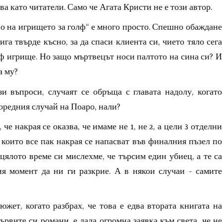
а като читатели. Само че Агата Кристи не е този автор.
о на игрището за голф“ е много просто. Спешно обаждане
а твърде късно, за да спаси клиента си, чието тяло сега
лф игрище. Но защо мъртвецът носи палтото на сина си? И
а му?
и въпроси, случаят се обръща с главата надолу, когато
поредния случай на Поаро, нали?
че накрая се оказва, че имаме не 1, не 2, а цели 3 отделни
 които все пак накрая се напасват във финалния пъзел по
цялото време си мислехме, че търсим един убиец, а те са
я момент да ни ги разкрие. А в някои случаи - самите
жет, когато разбрах, че това е едва втората книгата на
ървите си романи, е дала огромна заявка към света, че не