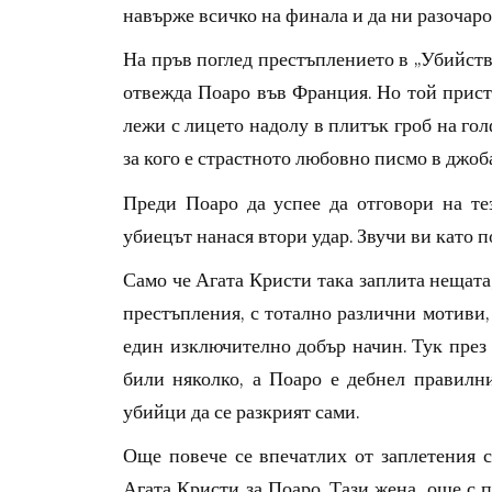
навърже всичко на финала и да ни разочаров
На пръв поглед престъплението в „Убийств
отвежда Поаро във Франция. Но той пристиг
лежи с лицето надолу в плитък гроб на го
за кого е страстното любовно писмо в джоб
Преди Поаро да успее да отговори на тез
убиецът нанася втори удар. Звучи ви като 
Само че Агата Кристи така заплита нещата, 
престъпления, с тотално различни мотиви,
един изключително добър начин. Тук през 
били няколко, а Поаро е дебнел правилни
убийци да се разкрият сами.
Още повече се впечатлих от заплетения сю
Агата Кристи за Поаро. Тази жена, още с п