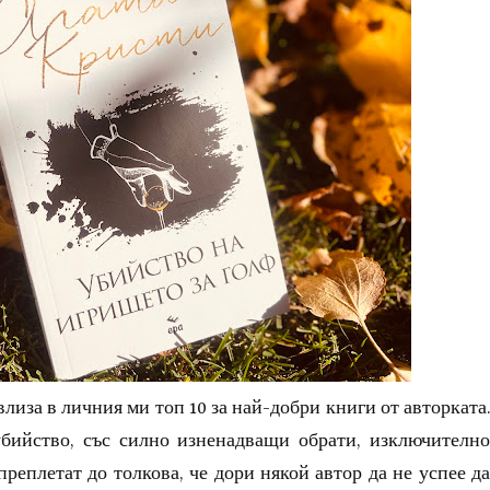
лиза в личния ми топ 10 за най-добри книги от авторката.
бийство, със силно изненадващи обрати, изключително
преплетат до толкова, че дори някой автор да не успее да