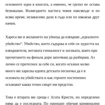
основните идеи в книгата, а именно, че грехът не остава
безнаказан. Възмездието настига човек навсякъде и по
всяко време, незавасимо дали в съда или по някакъв друг
начин.
Хареса ми и желанието на убиеца да извърши „идеалното
убийство“. Убийство, което съдържа в себе си лудостта на
извършителя, неговата гениалност и логиката, която при
прочитането на финала дори започваш да разбираш. Аз
лично се притесних за себе си, когато осъзнах колко
много ми харесва идеята детската песничка да е в
основата на убийствата и как героите постепенно
осъзнават каква точно смърт им предстои.
Това е втората ми среща с Агата Кристи, но определено
няма да е последната. По принцип обичам криминални