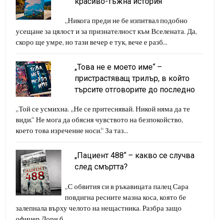
красиво-тъжна история
„Никога преди не бе изпитвал подобно
усещане за цялост и за признателност към Вселената. Да,
скоро ще умре, но тази вечер е тук, вече е разб...
„Това не е моето име“ –
пристрастяващ трилър, в който
търсите отговорите до последно
„Той се усмихна. „Не се притеснявай. Никой няма да те
види.“ Не мога да обясня чувството на безпокойство,
което това изречение носи.“ За таз...
„Пациент 488“ – какво се случва
след смъртта?
„С обвития си в ръкавицата палец Сара
повдигна ресните мазна коса, която бе
залепнала върху челото на нещастника. Разбра защо
офицер Дорн б...