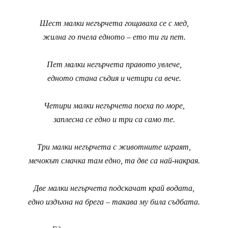
Шест малки негърчета гощаваха се с мед,
жилна го пчела едното – ето ти ги пет.
Пет малки негърчета правото увлече,
едното стана съдия и четири са вече.
Четири малки негърчета поеха по море,
заплесна се едно и три са само те.
Три малки негърчета с животните играят,
мечокът смачка там едно, та две са най-накрая.
Две малки негърчета подскачат край водата,
едно издъхна на брега – такава му била съдбата.