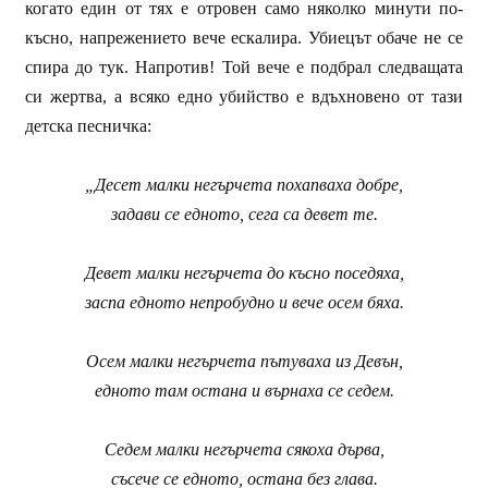
когато един от тях е отровен само няколко минути по-
късно, напрежението вече ескалира. Убиецът обаче не се
спира до тук. Напротив! Той вече е подбрал следващата
си жертва, а всяко едно убийство е вдъхновено от тази
детска песничка:
„Десет малки негърчета похапваха добре,
задави се едното, сега са девет те.
Девет малки негърчета до късно поседяха,
заспа едното непробудно и вече осем бяха.
Осем малки негърчета пътуваха из Девън,
едното там остана и върнаха се седем.
Седем малки негърчета сякоха дърва,
съсече се едното, остана без глава.