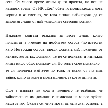
сега. От много време искам да го прочета, но все не
намирах време. От ИК „Ера“ обаче го преиздадоха с нова
корица и аз сметнах, че това е знак, най-накрая, да се
запозная с един от най-успешните световни романи.
Накратко книгата разказва за десет души, които
пристигат в имение на необитаем остров (по-известен
като Негърския остров, заради формата си), поканени от
неизвестен за тях домакин. Те не се познават и изглежда
нямат нищо общо помежду си. Но това е само привидно –
те си приличат най-вече по това, че всеки от тях има
тайна, която да крие и престъпление, за което да плати.
Още в първата им нощ в имението те разбират, че
тайнственият им домакин е намислил не много хубави
неща за тях. Оказва се, че не могат да напуснат острова, а