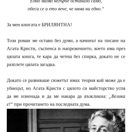
Едно малко негърче останало само,
обеси се и ето вече, че няма ни едно.“
За мен книгата е БРИЛЯНТНА!
Този роман ме остави без думи, а начинът на писане на
Агата Кристи, съспенса и напрежението, което има през
цялата книга, те кара да четеш без спирка, докато не се
разплете цялата загадка.
Докато се развиваше сюжетът имах теория кой може да е
убиецът, но Агата Кристи с цялото си майсторство успя
да ме изненада и да ме накара да възкликна:
„Велика
е!“
при прочитането на последната дума.