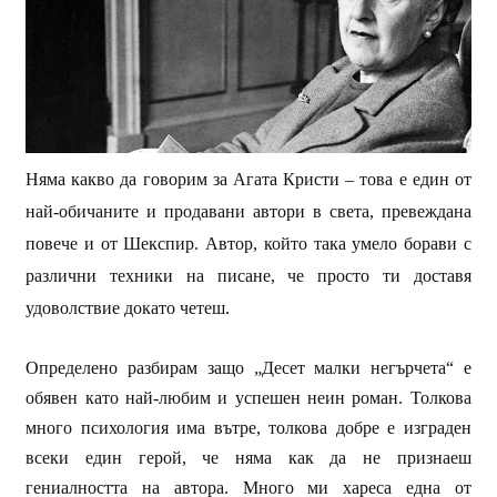
Няма какво да говорим за Агата Кристи – това е един от
най-обичаните и продавани автори в света, превеждана
повече и от Шекспир. Автор, който така умело борави с
различни техники на писане, че просто ти доставя
удоволствие докато четеш.
Определено разбирам защо „Десет малки негърчета“ е
обявен като най-любим и успешен неин роман. Толкова
много психология има вътре, толкова добре е изграден
всеки един герой, че няма как да
не
признаеш
гениалността на автора. Много ми хареса една от