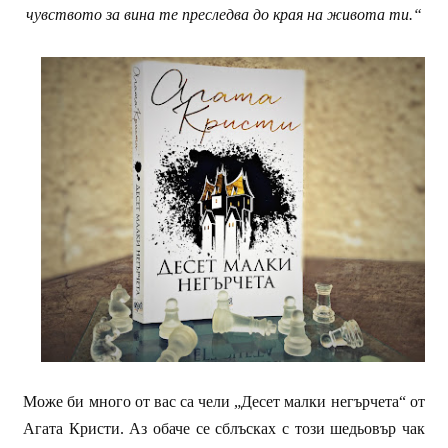
чувството за вина те преследва до края на живота ти.“
Може би много от вас са чели „Десет малки негърчета“ от
Агата Кристи. Аз обаче се сблъсках с този шедьовър чак