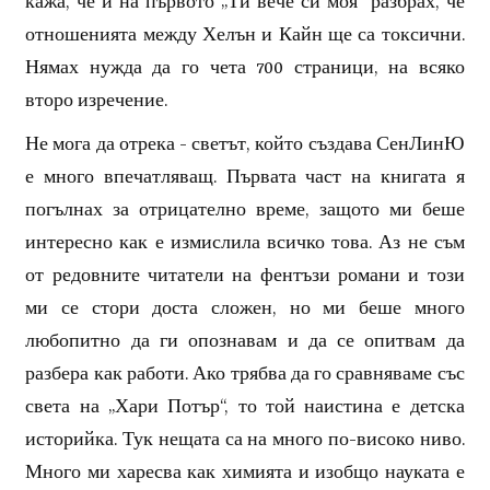
кажа, че и на първото „Ти вече си моя“ разбрах, че
отношенията между Хелън и Кайн ще са токсични.
Нямах нужда да го чета 700 страници, на всяко
второ изречение.
Не мога да отрека - светът, който създава СенЛинЮ
е много впечатляващ. Първата част на книгата я
погълнах за отрицателно време, защото ми беше
интересно как е измислила всичко това. Аз не съм
от редовните читатели на фентъзи романи и този
ми се стори доста сложен, но ми беше много
любопитно да ги опознавам и да се опитвам да
разбера как работи. Ако трябва да го сравняваме със
света на „Хари Потър“, то той наистина е детска
историйка. Тук нещата са на много по-високо ниво.
Много ми харесва как химията и изобщо науката е