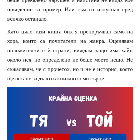
беше прекалено нарушен и наистина не видях кое
поведение за пример. Или съм го изпуснал сред
всичко останало.
Като цяло тази книга бих я препоръчвал само на
хора, които са почитатели на жанра. Оценявам
положителните ѝ страни, виждам защо има хайп
около нея, но определено не беше моето нещо. Не
съжалявам, че я прочетох, но и не е история, която
ще остане за дълго в книжното ми сърце.