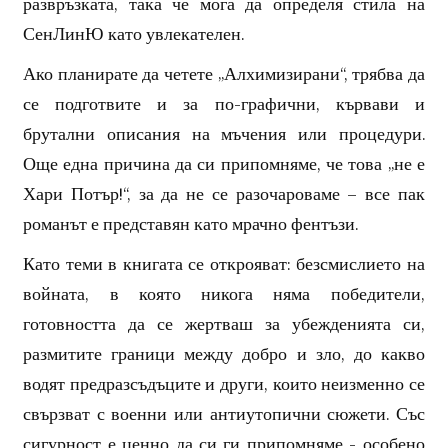
развръзката, така че мога да определя стила на
СенЛинЮ като увлекателен.
Ако планирате да четете „Алхимизирани“, трябва да
се подготвите и за по-графични, кървави и
брутални описания на мъчения или процедури.
Още една причина да си припомняме, че това „не е
Хари Потър!“, за да не се разочароваме – все пак
романът е представян като мрачно фентъзи.
Като теми в книгата се открояват: безсмислието на
войната, в която никога няма победители,
готовността да се жертваш за убежденията си,
размитите граници между добро и зло, до какво
водят предразсъдъците и други, които неизменно се
свързват с военни или антиутопични сюжети. Със
сигурност е ценно да си ги припомняме - особено