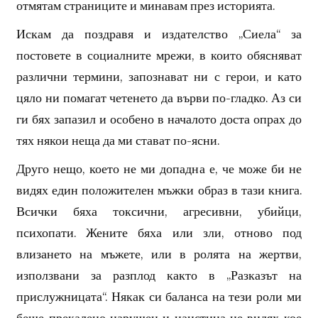
отмятам страниците и минавам през историята.
Искам да поздравя и издателство „Сиела“ за
постовете в социалните мрежи, в които обясняват
различни термини, запознават ни с герои, и като
цяло ни помагат четенето да върви по-гладко. Аз си
ги бях запазил и особено в началото доста опрах до
тях някои неща да ми стават по-ясни.
Друго нещо, което не ми допадна е, че може би не
видях един положителен мъжки образ в тази книга.
Всички бяха токсични, агресивни, убийци,
психопати. Жените бяха или зли, отново под
влизането на мъжете, или в ролята на жертви,
използвани за разплод както в „Разказът на
прислужницата“. Някак си баланса на тези роли ми