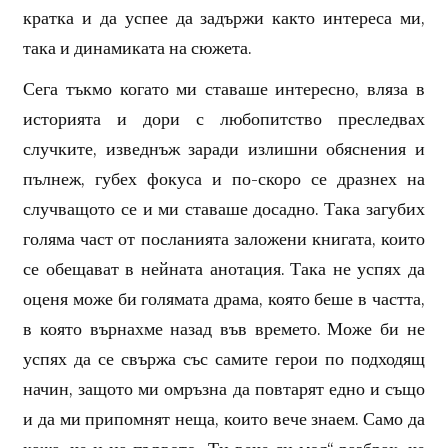
кратка и да успее да задържи както интереса ми,
така и динамиката на сюжета.
Сега тъкмо когато ми ставаше интересно, вляза в
историята и дори с любопитство преследвах
случките, изведнъж заради излишни обяснения и
пълнеж, губех фокуса и по-скоро се дразнех на
случващото се и ми ставаше досадно. Така загубих
голяма част от посланията заложени книгата, които
се обещават в нейната анотация. Така не успях да
оценя може би голямата драма, която беше в частта,
в която върнахме назад във времето. Може би не
успях да се свържа със самите герои по подходящ
начин, защото ми омръзна да повтарят едно и също
и да ми припомнят неща, които вече знаем. Само да