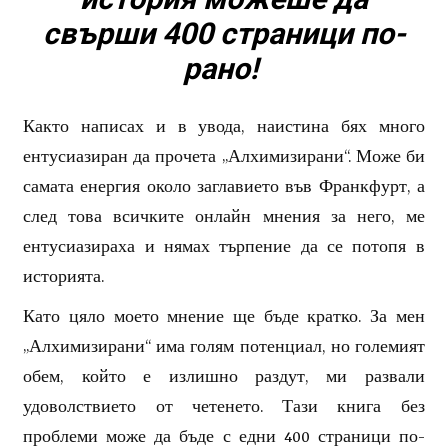
свърши 400 страници по-
рано!
Както написах и в увода, наистина бях много
ентусиазиран да прочета „Алхимизирани“. Може би
самата енергия около заглавието във Франкфурт, а
след това всичките онлайн мнения за него, ме
ентусиазираха и нямах търпение да се потопя в
историята.
Като цяло моето мнение ще бъде кратко. За мен
„Алхимизирани“ има голям потенциал, но големият
обем, който е излишно раздут, ми развали
удоволствието от четенето. Тази книга без
проблеми може да бъде с едни 400 страници по-