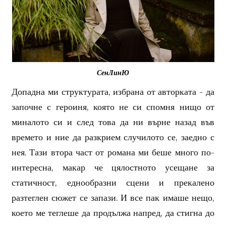
СенЛинЮ
Допадна ми структурата, избрана от авторката - да
започне с героиня, която не си спомня нищо от
миналото си и след това да ни върне назад във
времето и ние да разкрием случилото се, заедно с
нея. Тази втора част от романа ми беше много по-
интересна, макар че цялостното усещане за
статичност, еднообразни сцени и прекалено
разтеглен сюжет се запази. И все пак имаше нещо,
което ме теглеше да продължа напред, да стигна до