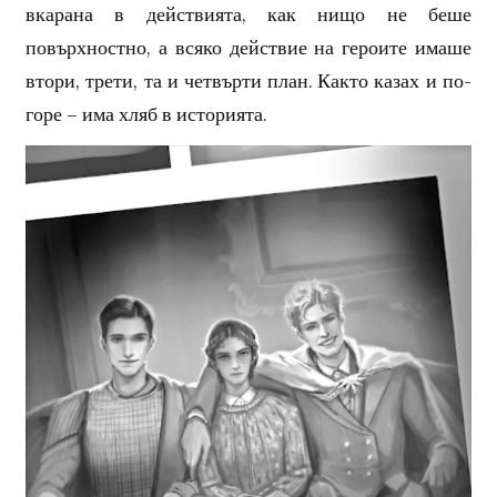
вкарана в действията, как нищо не беше
повърхностно, а всяко действие на героите имаше
втори, трети, та и четвърти план. Както казах и по-
горе – има хляб в историята.