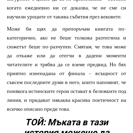
когато ежедневно ни се доказва, че не сме си
научили уроците от такива събития през вековете.
Може би щях да препоръчам книгата по-
категорично, ако не беше толкова разтеглена и
сюжетът беше по-разчупен. Смятам, че това може
да откаже или да отегчи в дадени моменти
читателите и трябва да се вземе предвид. Но бях
приятно изненадана от финала – всъщност от
съвсем последните думи в него, които напомнят, че
понякога истинските герои остават в бележките под
линия, и придават някаква красива поетичност на
всичко описано преди това.
ТОЙ: Мъката в тази
история можеше да