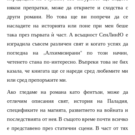
някои препратки, може да откриете и сходства с
други романи. Но това ще ви попречи да се
насладите на историята или поне при мен беше
така през първата ѝ част. А всъщност СенЛинЮ е
изградила съвсем различен свят и когато успях да
погледна на „Алхимизирани“ по този начин,
четенето стана по-интересно. Въпреки това не бих
казала, че книгата ще се нареди сред любимите ми
или сред препоръките ми.
Ако гледаме на романа като фентъзи, може да
отличим описания свят, история на Паладия,
спецификите на магията, развитието на войната и
последствията от нея. В същото време почти всичко
е представено през статични сцени. В част от тях