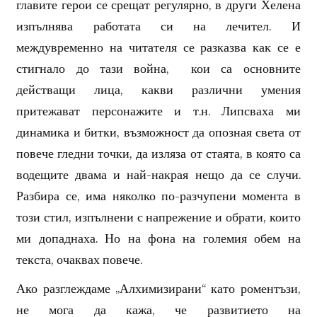
главите герои се срещат регулярно, в други Хелена
изпълнява работата си на лечител. И
междувременно на читателя се разказва как се е
стигнало до тази война, кои са основните
действащи лица, какви различни умения
притежават персонажите и т.н. Липсваха ми
динамика и битки, възможност да опозная света от
повече гледни точки, да изляза от стаята, в която са
водещите двама и най-накрая нещо да се случи.
Разбира се, има няколко по-разчупени момента в
този стил, изпълнени с напрежение и обрати, които
ми допаднаха. Но на фона на големия обем на
текста, очаквах повече.
Ако разглеждаме „Алхимизирани“ като роментъзи,
не мога да кажа, че развитието на