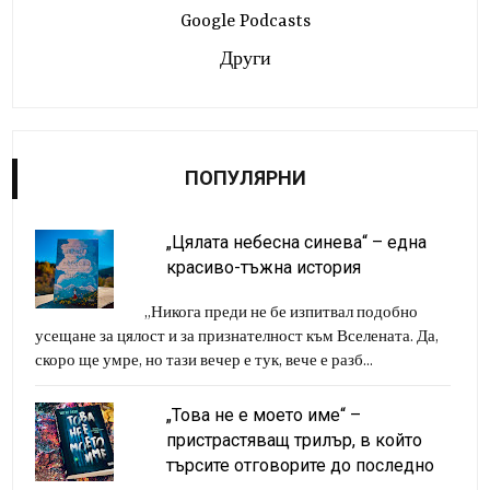
Google Podcasts
Други
ПОПУЛЯРНИ
„Цялата небесна синева“ – една
красиво-тъжна история
„Никога преди не бе изпитвал подобно
усещане за цялост и за признателност към Вселената. Да,
скоро ще умре, но тази вечер е тук, вече е разб...
„Това не е моето име“ –
пристрастяващ трилър, в който
търсите отговорите до последно