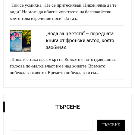
„Той се усмихна. „Не се притеснявай. Никой няма да те
види.“ Не мога да обясня чувството на безпокойство,
което това изречение носи.“ За таз...
„Вода за цветята“ – поредната
книга от френски автор, която
заобичах
„Винаги е така със смъртта. Колкото е по-отдавнашна,
толкова по-малка власт има над живите. Времето
побеждава живота. Времето побеждава и см...
ТЪРСЕНЕ