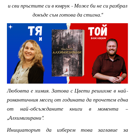
и сви пръстите си в юмрук - Може би не си разбрал
докъде съм готова да стигна.“
Любовта е химия. Затова с Цвети решихме в най-
романтичния месец от годината да прочетем една
от най-обсъжданите книги в момента –
„Алхимизирани“.
Инициаторът да изберем това заглавие за