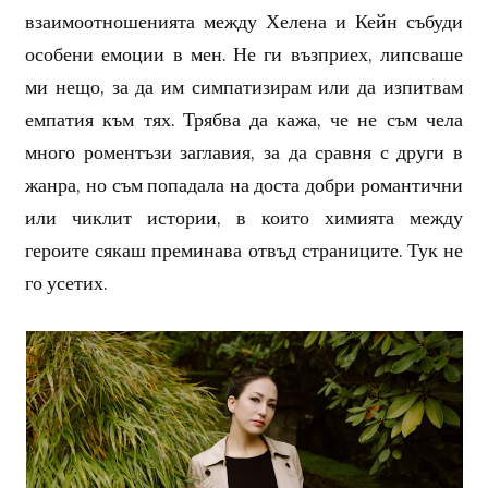
взаимоотношенията между Хелена и Кейн събуди
особени емоции в мен. Не ги възприех, липсваше
ми нещо, за да им симпатизирам или да изпитвам
емпатия към тях. Трябва да кажа, че не съм чела
много роментъзи заглавия, за да сравня с други в
жанра, но съм попадала на доста добри романтични
или чиклит истории, в които химията между
героите сякаш преминава отвъд страниците. Тук не
го усетих.