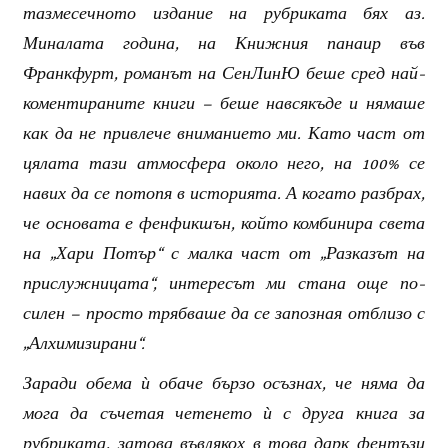
тазмесечното издание на рубриката бях аз.
Миналата година, на Книжния панаир във
Франкфурт, романът на СенЛинЮ беше сред най-
коментираните книги – беше навсякъде и нямаше
как да не привлече вниманието ми. Като част от
цялата тази атмосфера около него, на 100% се
навих да се потопя в историята. А когато разбрах,
че основата е фенфикшън, който комбинира света
на „Хари Потър“ с малка част от „Разказът на
прислужницата“, интересът ми стана още по-
силен – просто трябваше да се запозная отблизо с
„Алхимизирани“.
Заради обема ѝ обаче бързо осъзнах, че няма да
мога да съчетая четенето ѝ с друга книга за
рубриката, затова въвлякох в това дарк фентъзи