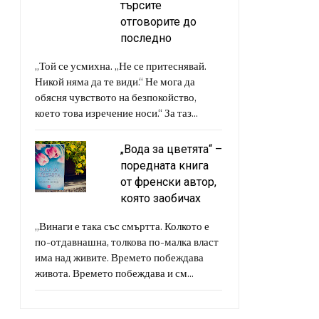
търсите
отговорите до
последно
„Той се усмихна. „Не се притеснявай.
Никой няма да те види.“ Не мога да
обясня чувството на безпокойство,
което това изречение носи.“ За таз...
„Вода за цветята“ –
поредната книга
от френски автор,
която заобичах
„Винаги е така със смъртта. Колкото е
по-отдавнашна, толкова по-малка власт
има над живите. Времето побеждава
живота. Времето побеждава и см...