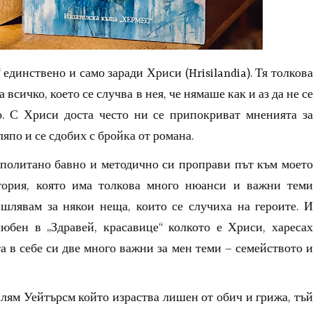
единствено и само заради Хриси (Hrisilandia). Тя толкова
всичко, което се случва в нея, че нямаше как и аз да не се
о. С Хриси доста често ни се припокриват мненията за
ляпо и се сдобих с бройка от романа.
аполитано бавно и методично си проправи път към моето
стория, която има толкова много нюанси и важни теми
шлявам за някои неща, които се случиха на героите. И
юбен в „Здравей, красавице“ колкото е Хриси, харесах
 в себе си две много важни за мен теми – семейството и
илям Уейтърсм който израства лишен от обич и грижа, тъй