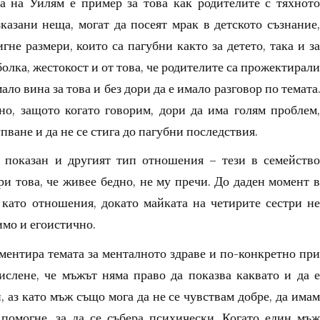
та на Уилям е пример за това как родителите с тяхното
казани неща, могат да посеят мрак в детското съзнание,
гне размери, които са пагубни както за детето, така и за
болка, жестокост и от това, че родителите са прожектирали
мало вина за това и без дори да е имало разговор по темата.
о, защото когато говорим, дори да има голям проблем,
пване и да не се стига до пагубни последствия.
 показан и другият тип отношения – тези в семейство
ри това, че живее бедно, не му пречи. До даден момент в
 като отношения, докато майката на четирите сестри не
имо и егоистично.
оментира темата за менталното здраве и по-конкретно при
ислене, че мъжът няма право да показва каквато и да е
 аз като мъж също мога да не се чувствам добре, да имам
помогне, за да се събера психически. Когато един мъж