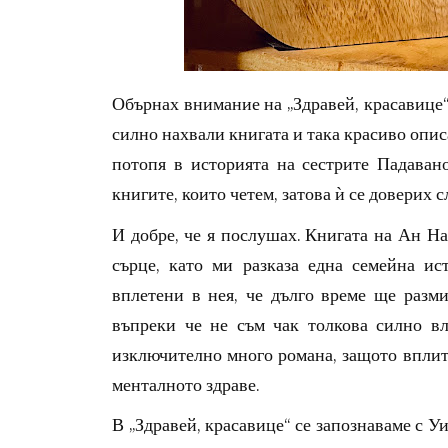
Обърнах внимание на „Здравей, красавице“ 
силно нахвали книгата и така красиво описа 
потопя в историята на сестрите Падаван
книгите, които четем, затова ѝ се доверих с
И добре, че я послушах. Книгата на Ан Н
сърце, като ми разказа една семейна и
вплетени в нея, че дълго време ще разми
въпреки че не съм чак толкова силно вл
изключително много романа, защото вплита
менталното здраве.
В „Здравей, красавице“ се запознаваме с У