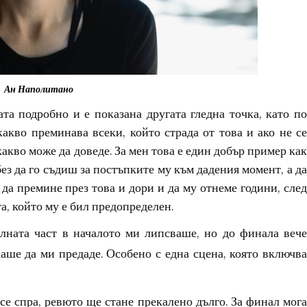
Ан Наполитано
ата подробно и е показана другата гледна точка, като по
акво преминава всеки, който страда от това и ако не се
акво може да доведе. За мен това е един добър пример как
ез да го съдиш за постъпките му към дадения момент, а да
да премине през това и дори и да му отнеме години, след
та, който му е бил предопределен.
лната част в началото ми липсваше, но до финала вече
каше да ми предаде. Особено с една сцена, която включва
се спра, ревюто ще стане прекалено дълго. За финал мога