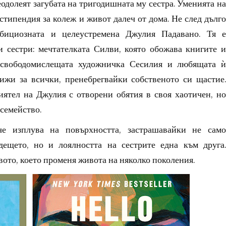
еодолеят загубата на тригодишната му сестра. Уменията на
стипендия за колеж и живот далеч от дома. Не след дълго
бициозната и целеустремена Джулия Падавано. Тя е
 сестри: мечтателката Силви, която обожава книгите и
, свободомислещата художничка Сесилия и любящата ѝ
ижи за всички, пренебрегвайки собственото си щастие.
ятел на Джулия с отворени обятия в своя хаотичен, но
 семейство.
е изплува на повърхността, застрашавайки не само
ещето, но и лоялността на сестрите една към друга.
вото, което променя живота на няколко поколения.