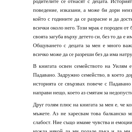
родителите се отнасят с децата. История
поведение, изказани, а може би дори неиз
който с годините да се разрасне и да дости
всички около него. Този мрак е породен от 
своята загуба върху детето си, без то да е и
Общуването с децата за мен е много важн
всичко може да се разреши без да има натру
В книгата освен семейството на Уилям е
Падавано. Задружно семейство, в което до
историята се свързвах повече с Падавано
направи нещо, което аз смятам за недопуст
Друг голям плюс на книгата за мен е, че к
мъжете. Аз не харесвам това балканско м
слабост. Ние също имаме чувства и емоции,
нужда някой да ми подаде ръка и да ми 