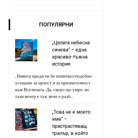
ПОПУЛЯРНИ
„Цялата небесна
синева“ – една
красиво-тъжна
история
„Никога преди не бе изпитвал подобно
усещане за цялост и за признателност
към Вселената. Да, скоро ще умре, но
тази вечер е тук, вече е разб...
„Това не е моето
име“ –
пристрастяващ
трилър, в който