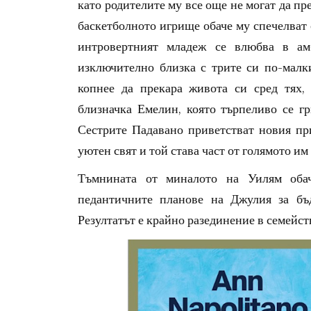
като родителите му все още не могат да пр
баскетболното игрище обаче му спечелват 
интровертният младеж се влюбва в ам
изключително близка с трите си по-малки
копнее да прекара живота си сред тях
близначка Емелин, която търпеливо се гр
Сестрите Падавано приветстват новия при
уютен свят и той става част от голямото им
Тъмнината от миналото на Уилям обач
педантичните планове на Джулия за бъд
Резултатът е крайно разединение в семейст