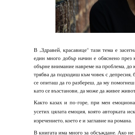
В „Здравей, красавице“ тази тема е засегн
един много добър начин е обяснено през к
обърне внимание навреме на проблема, до к
трябва да подходиш към човек с депресия, б
се опиташ да го разбереш, да му помогнеш 
като се възстанови, да може да живее живо
Както казах и по-горе, при мен емоциона
усетих цялата емоция, която авторката ис
изречението, което е и заглавие на романа.
В книгата има много за обсъждане. Ако не 