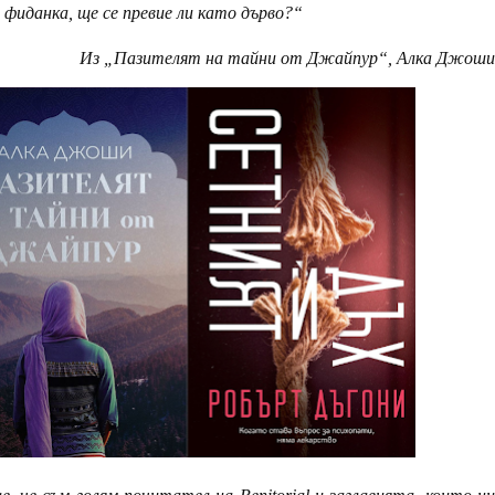
о фиданка, ще се превие ли като дърво?“
Из „Пазителят на тайни от Джайпур“, Алка Джоши