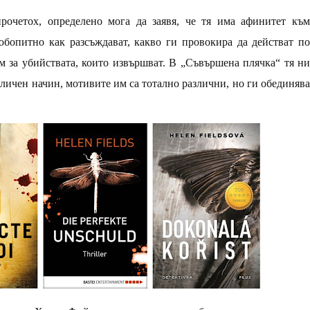
очетох, определено мога да заявя, че тя има афинитет към
юбопитно как разсъждават, какво ги провокира да действат по
м за убийствата, които извършват. В „Съвършена плячка“ тя ни
азличен начин, мотивите им са тотално различни, но ги обединява