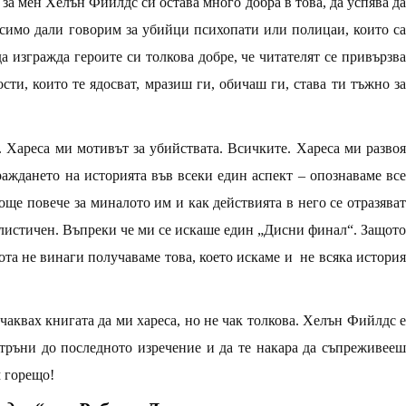
 за мен Хелън Фийлдс си остава много добра в това, да успява да
исимо дали говорим за убийци психопати или полицаи, които са
а изгражда героите си толкова добре, че читателят се привързва
сти, които те ядосват, мразиш ги, обичаш ги, става ти тъжно за
 Хареса ми мотивът за убийствата. Всичките. Хареса ми развоя
аждането на историята във всеки един аспект – опознаваме все
ще повече за миналото им и как действията в него се отразява
алистичен. Въпреки че ми се искаше един „Дисни финал“. Защото
ота не винаги получаваме това, което искаме и
не всяка истори
очаквах книгата да ми хареса, но не чак толкова. Хелън Фийлдс е
 тръни до последното изречение и да те накара да съпреживееш
м горещо!