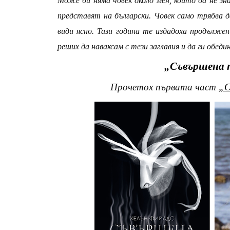
Може би няма човек около мен, който да не зн
представят на български. Човек само трябва 
види ясно. Тази година те издадоха продълже
реших да наваксам с тези заглавия и да ги обеди
„Съвършена 
Прочетох първата част
„С