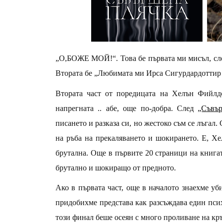
„О,БОЖЕ МОЙ!“. Това бе първата ми мисъл, сле
Втората бе „Любимата ми Ирса Сигурдардоттир 
Втората част от поредицата на Хелън Фийлд
напрегната .. абе, още по-добра. След
„Съвъ
писането и разказа си, но жестоко съм се лъгал
на ръба на прекаляването и шокирането. Е, Хе
брутална. Още в първите 20 страници на книгат
брутално и шокиращо от предното.
Ако в първата част, още в началото знаехме уб
придобихме представа как разсъждава един псих
този финал беше осеян с много проливане на кр