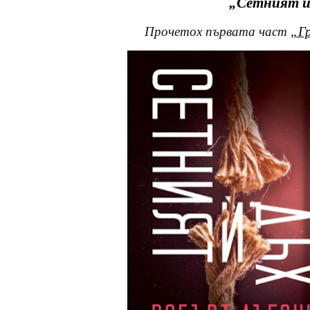
„Сетният ѝ
Прочетох първата част
„Г