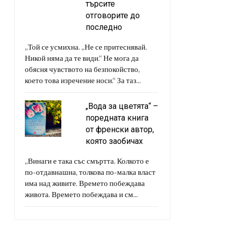
търсите
отговорите до
последно
„Той се усмихна. „Не се притеснявай.
Никой няма да те види.“ Не мога да
обясня чувството на безпокойство,
което това изречение носи.“ За таз...
„Вода за цветята“ –
поредната книга
от френски автор,
която заобичах
„Винаги е така със смъртта. Колкото е
по-отдавнашна, толкова по-малка власт
има над живите. Времето побеждава
живота. Времето побеждава и см...