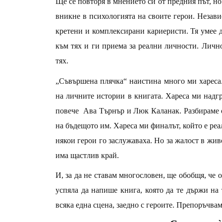
Ще се повторя в мнението си от предния път, но
вникне в психологията на своите герои. Незав
кретени и комплексирани кариеристи. Тя умее д
към тях и ги приема за реални личности. Лично
тях.
„Съвършена плячка“ наистина много ми хареса.
на личните истории в книгата. Хареса ми надгр
повече
Ава Търнър и Люк Каланак. Разбираме о
на бъдещото им. Хареса ми финалът, който е ре
някои герои го заслужаваха. Но за жалост в жив
има щастлив край.
И, за да не ставам многословен, ще обобщя, че 
успяла да напише книга, която да те държи на
всяка една сцена, заедно с героите. Препоръчва