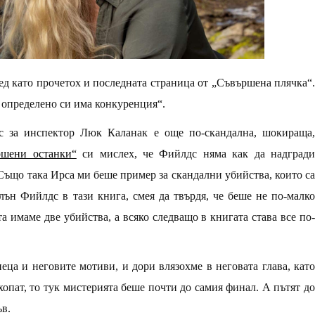
д като прочетох и последната страница от „Съвършена плячка“.
определено си има конкуренция“.
с за инспектор Люк Каланак е още по-скандална, шокираща,
ршени останки“
си мислех, че Фийлдс няма как да надград
. Също така Ирса ми беше пример за скандални убийства, които са
лън Фийлдс в тази книга, смея да твърдя, че беше не по-малко
а имаме две убийства, а всяко следващо в книгата става все по-
иеца и неговите мотиви, и дори влязохме в неговата глава, като
опат, то тук мистерията беше почти до самия финал. А пътят до
ъв.