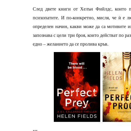
След двете книги от Хелън Фийлдс, които пр
психопатите. И по-конкретно, мисля, че ѝ е л
определен начин, какви може да са мотивите и
запознава с цели три броя, които действат по р
едно – желанието да се пролива кръв.