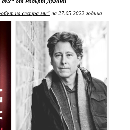
 дъх“ от Робърт Дъгони
робът на сестра ми“
на 27.05.2022 година