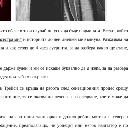
оято обаче в този случай не успя да бъде надмината. Всеки
,
койт
асестра ми“
и историята до ден днешен ме вълнува. Разказвам н
а и как стоях до 4 часа сутринта, за да разбера какво ще стане,
 държа буден и ми се искаше буквално да я изям, за да разбера
идея по-слаба от първата.
ив Трейси се връща на работа след сензационния процес срещу
изпитание, тя се оказва въвлечена в разследване, което може да
ите на еротични танцьорки в долнопробни мотели в северен
общение, предполагащо, че убиецът или негов имитатор е по