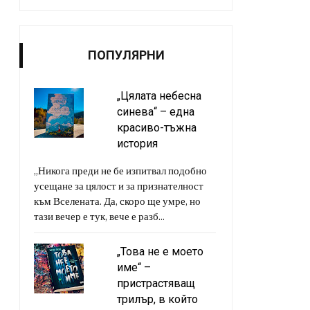
ПОПУЛЯРНИ
„Цялата небесна
синева“ – една
красиво-тъжна
история
и
„Никога преди не бе изпитвал подобно
усещане за цялост и за признателност
към Вселената. Да, скоро ще умре, но
тази вечер е тук, вече е разб...
„Това не е моето
име“ –
пристрастяващ
трилър, в който