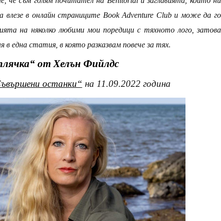
ае, че съм голям почитател на
Benitorial
и заглавията, които н
да влезе в онлайн страниците
Book Adventure Club
и може да г
нията на няколко любими мои поредици с тяхното лого, затова
ня в една статия, в която разказвам повече за тях.
плячка“ от Хелън
Фийлдс
ъвършени останки“
на 11.09.2022 година