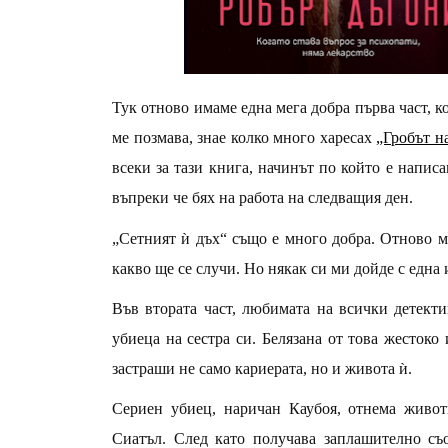
Тук отново имаме една мега добра първа част, к
ме позмава, знае колко много харесах
„Гробът н
всеки за тази книга, начинът по който е написан
въпреки че бях на работа на следващия ден.
„Сетният ѝ дъх“ също е много добра. Отново ме
какво ще се случи. Но някак си ми дойде с една 
Във втората част, любимата на всички детект
убиеца на сестра си. Белязана от това жестоко 
застраши не само кариерата, но и живота ѝ.
Сериен убиец, наричан Каубоя, отнема живот
Сиатъл. След като получава заплашително съ