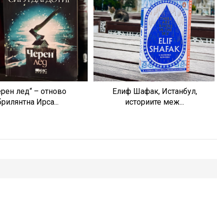
ерен лед“ – отново
Елиф Шафак, Истанбул,
брилянтна Ирса...
историите меж...