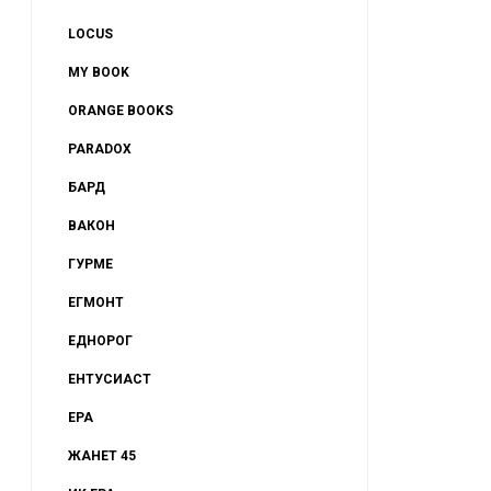
LOCUS
MY BOOK
ORANGE BOOKS
PARADOX
БАРД
„I Hope This Finds You Well“ или
„Любов като роман“ 
ВАКОН
ка...
доброто от...
ГУРМЕ
ЕГМОНТ
ЕДНОРОГ
ЕНТУСИАСТ
ЕРА
ЖАНЕТ 45