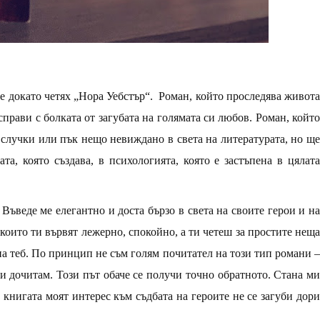
е докато четях „Нора Уебстър“.
Роман, който проследява живота
справи с болката от загубата на голямата си любов. Роман, който
случки или пък нещо невиждано в света на литературата, но ще
а, която създава, в психологията, която е застъпена в цялата
Въведе ме елегантно и доста бързо в света на своите герои и на
 които ти вървят лежерно, спокойно, а ти четеш за простите неща
 на теб. По принцип не съм голям почитател на този тип романи –
 и дочитам. Този път обаче се получи точно обратното. Стана ми
 книгата моят интерес към съдбата на героите не се загуби дори