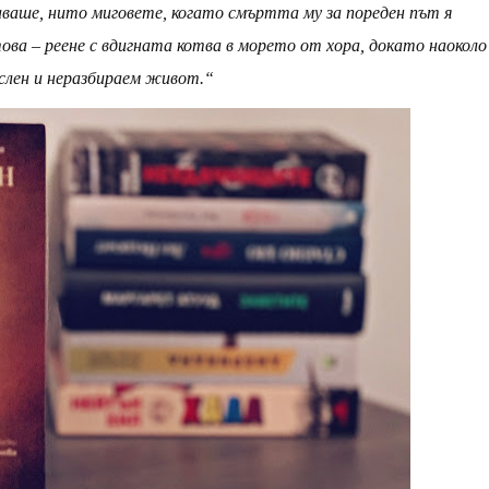
ваше, нито миговете, когато смъртта му за пореден път я
ова – реене с вдигната котва в морето от хора, докато наоколо
слен и неразбираем живот.“