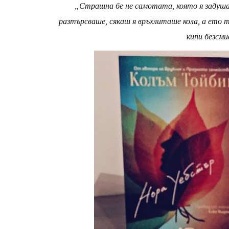
„Страшна бе не самотата, която я задуша
разтърсваше, сякаш я връхлиташе кола, а ето т
кипи безсми