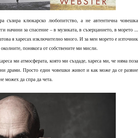
ра съзира клюкарско любопитство, а не автентична човешка
ги начини за спасение – в музиката, в съзерцанието, в морето ...
атова я харесах изключително много. И за мен морето е източник
т околните, понякога от собствените ми мисли.
реса ми атмосферата, която ми създаде, хареса ми, че няма поза
ни драми. Просто един човешки живот и как може да се развие
не можех да спра да чета.