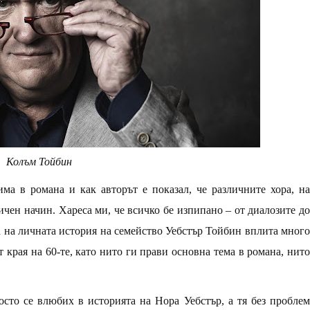
Колъм Тойбин
ма в романа и как авторът е показал, че различните хора, на
личен начин. Хареса ми, че всичко бе изпипано – от диалозите до
а на личната история на семейство Уебстър Тойбин вплита много
 края на 60-те, като нито ги прави основна тема в романа, нито
осто се влюбих в историята на Нора Уебстър, а тя без проблем