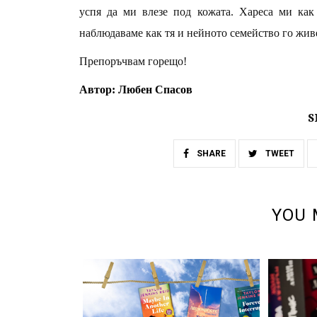
успя да ми влезе под кожата. Хареса ми как
наблюдаваме как тя и нейното семейство го живея
Препоръчвам горещо!
Автор: Любен Спасов
S
SHARE
TWEET
YOU 