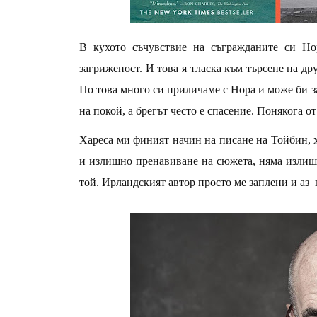
В кухото съчувствие на съгражданите си Но
загриженост. И това я тласка към търсене на дру
По това много си приличаме с Нора и може би з
на покой, а брегът често е спасение. Понякога о
Хареса ми финият начин на писане на Тойбин, ха
и излишно пренавиване на сюжета, няма излиш
той. Ирландският автор просто ме заплени и аз