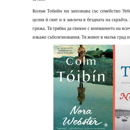
Колъм Тобийн ни запознава със семейство Уеб
целия ѝ свят и я завлича в бездната на скръбта.
грижа. Тя трябва да свикне с вниманието на всичк
изкаже съболезнования. Тя живее в малък град и