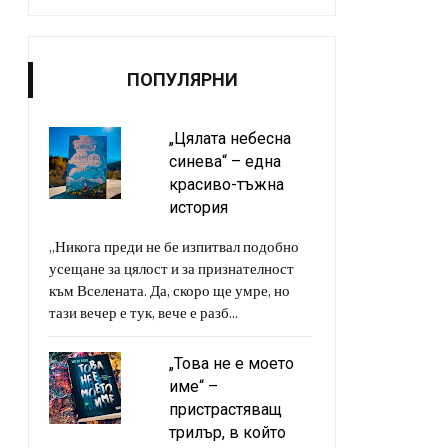
ПОПУЛЯРНИ
„Цялата небесна
синева“ – една
красиво-тъжна
история
„Никога преди не бе изпитвал подобно
усещане за цялост и за признателност
към Вселената. Да, скоро ще умре, но
тази вечер е тук, вече е разб...
„Това не е моето
име“ –
пристрастяващ
трилър, в който