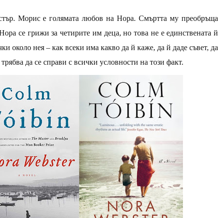
стър. Морис е голямата любов на Нора. Смъртта му преобръща
 Нора се грижи за четирите им деца, но това не е единствената й
и около нея – как всеки има какво да й каже, да й даде съвет, да
 трябва да се справи с всички условности на този факт.