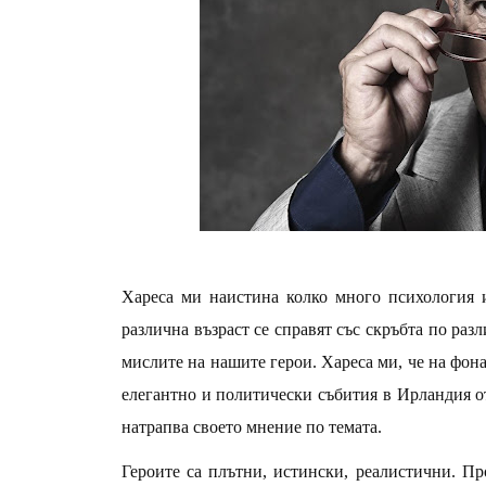
Хареса ми наистина колко много психология и
различна възраст се справят със скръбта по раз
мислите на нашите герои. Хареса ми, че на фон
елегантно и политически събития в Ирландия от
натрапва своето мнение по темата.
Героите са плътни, истински, реалистични. Пр