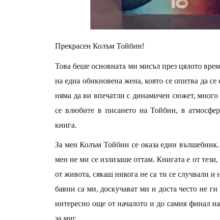
Прекрасен Колъм Тойбин!
Това беше основната ми мисъл през цялото врем
на една обикновена жена, която се опитва да се 
няма да ви впечатли с динамичен сюжет, много 
се влюбите в писането на Тойбин, в атмосферат
книга.
За мен Колъм Тойбин се оказа един вълшебник. 
мен не ми се излизаше оттам. Книгата е от тези,
от живота, сякаш никога не са ти се случвали и
бавни са ми, доскучават ми и доста често не ги
интересно още от началото и до самия финал на
за миг.