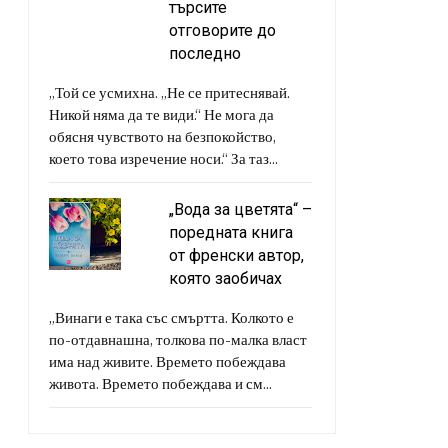
търсите
отговорите до
последно
„Той се усмихна. „Не се притеснявай.
Никой няма да те види.“ Не мога да
обясня чувството на безпокойство,
което това изречение носи.“ За таз...
„Вода за цветята“ –
поредната книга
от френски автор,
която заобичах
„Винаги е така със смъртта. Колкото е
по-отдавнашна, толкова по-малка власт
има над живите. Времето побеждава
живота. Времето побеждава и см...