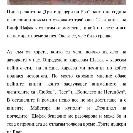
Пиша ревюто на „Трите дъщери на Ева“ наистина година
и половина по-късно отколкото трябваше. Тази книга на
Елиф Шафак я отлагам от момента,
в който излезе и все
не намирах време за нея. Оказа се, че е било грешка.
Аз съм от хората, които са чели всичко излязло на
авторката у нас. Определено харесвам Шафак – харесам
нейния стил на писане, харесва ми начинът по който
поднася историята. По моето скромно мнение обаче
нейните книги, които заслужават вниманието на
читателите са „Любов“, „Чест“ и „Копелето на Истанбул“.
В останалите й романи нещо все не ми достигаше, а с
книгите „Майстора на куполи“ и „Речникът на
погледите“ Шафак буквално ме разочарова и може би и
това е причината да отлагам толкова време „Трите дъщери
на Ева“.