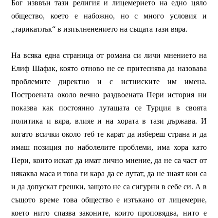
Бог изввън тази религия и лицемерието на едно цяло
общество, което е набожно, но с много условия и
„тарикатлък“ в изпълненението на същата тази вяра.
На всяка една страница от романа си личи мнението на
Елиф Шафак, която отново не се притеснява да назовава
проблемите директно и с истниските им имена.
Построената около вечно раздвоената Пери история ни
показва как постоянно лутащата се Турция в своята
политика и вяра, влияе и на хората в тази държава. И
когато всички около теб те карат да избереш страна и да
имаш позиция по наболелите проблеми, има хора като
Пери, които искат да имат лично мнение, да не са част от
някаква маса и това ги кара да се лутат, да не знаят кои са
и да допускат грешки, защото не са сигурни в себе си. А в
същото време това общество е изтъкано от лицемерие,
което нито спазва законите, които проповядва, нито е