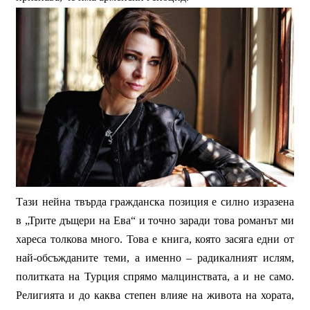
Тази нейна твърда гражданска позиция е силно изразена
в „Трите дъщери на Ева“ и точно заради това романът ми
хареса толкова много. Това е книга, която засяга едни от
най-обсъжданите теми, а именно – радикалният ислям,
политката на Турция спрямо малцинствата, а и не само.
Религията и до каква степен влияе на живота на хората,