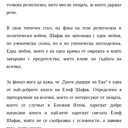
толкова религиозно, нито мисли нещата, за които държат
речи.
В своя типичен стил, на фона на тези религиозни и
политически войни, Шафак ни запознава с една любов,
по ученически силна, но и по ученически несподелена.
Една любов, която е на една крачка от омразата и която
завършва с предателство, което влияе на съдбата на
всички.
За финал мога да кажа, че „Трите дъщери на Ева“ е една
от най-добрите книги на Елиф Шафак. Определено я
препоръчвам на всички, които се интересуват от нещата,
които се случват в Близкия Изток, харесват добре
написани книги и най-вече харесват смелата Елиф
Шафак, която не се съобразява с условности, а заявява