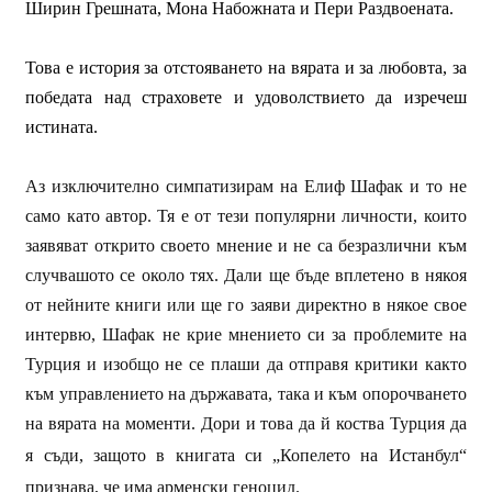
Ширин Грешната, Мона Набожната и Пери Раздвоената.
Това е история за отстояването на вярата и за любовта, за
победата над страховете и удоволствието да изречеш
истината.
Аз изключително симпатизирам на Елиф Шафак и то не
само като автор. Тя е от тези популярни личности, които
заявяват открито своето мнение и не са безразлични към
случвашото се около тях. Дали ще бъде вплетено в някоя
от нейните книги или ще го заяви директно в някое свое
интервю, Шафак не крие мнението си за проблемите на
Турция и изобщо не се плаши да отправя критики както
към управлението на държавата, така и към опорочването
на вярата на моменти. Дори и това да й коства Турция да
я съди, защото в книгата си
„Копелето на Истанбул“
признава, че има арменски геноцид.