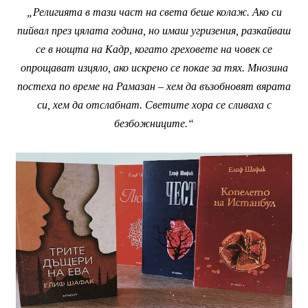
„Религията в тази част на света беше колаж. Ако си
пийвал през цялата година, но имаш угризения, разкайваш
се в нощта на Кадр, когато греховете на човек се
опрощават изцяло, ако искрено се покае за тях. Мнозина
постеха по време на Рамазан – хем да възобновят вярата
си, хем да отслабнат. Светите хора се сливаха с
безбожниците.“