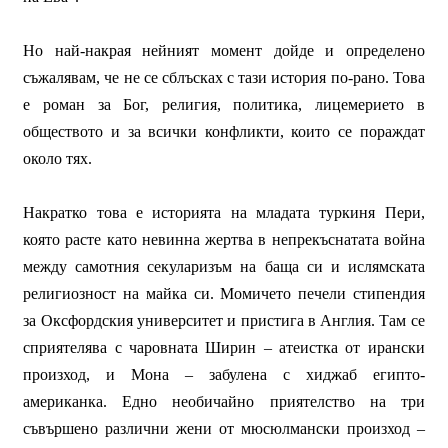
Но най-накрая нейният момент дойде и определено
съжалявам, че не се сблъсках с тази история по-рано. Това
е роман за Бог, религия, политика, лицемерието в
обществото и за всички конфликти, които се пораждат
около тях.
Накратко това е историята на младата туркиня Пери,
която расте като невинна жертва в непрекъснатата война
между самотния секуларизъм на баща си и ислямската
религиозност на майка си. Момичето печели стипендия
за Оксфордския университет и пристига в Англия. Там се
сприятелява с чаровната Ширин – атеистка от ирански
произход, и Мона – забулена с хиджаб египто-
американка. Едно необичайно приятелство на три
съвършено различни жени от мюсюлмански произход –