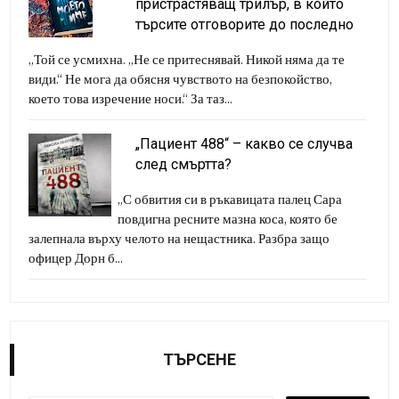
пристрастяващ трилър, в който
търсите отговорите до последно
„Той се усмихна. „Не се притеснявай. Никой няма да те
види.“ Не мога да обясня чувството на безпокойство,
което това изречение носи.“ За таз...
„Пациент 488“ – какво се случва
след смъртта?
„С обвития си в ръкавицата палец Сара
повдигна ресните мазна коса, която бе
залепнала върху челото на нещастника. Разбра защо
офицер Дорн б...
ТЪРСЕНЕ