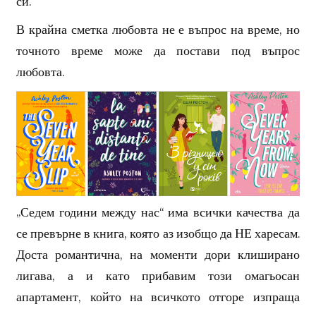
си.
В крайна сметка любовта не е въпрос на време, но
точното време може да постави под въпрос
любовта.
„Седем години между нас“ има всички качества да
се превърне в книга, която аз изобщо да НЕ харесам.
Доста романтична, на моменти дори клиширано
лигава, а и като прибавим този омагьосан
апартамент, който на всичкото отгоре изпраща