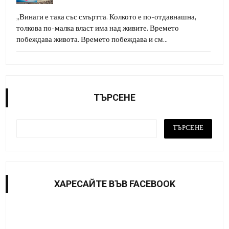
„Винаги е така със смъртта. Колкото е по-отдавнашна,
толкова по-малка власт има над живите. Времето
побеждава живота. Времето побеждава и см...
ТЪРСЕНЕ
ХАРЕСАЙТE ВЪВ FACEBOOK