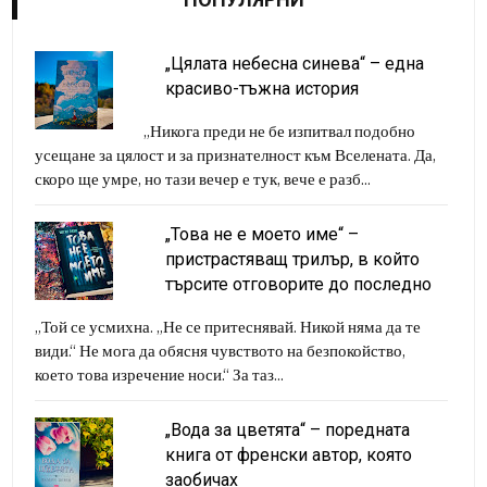
„Цялата небесна синева“ – една
красиво-тъжна история
„Никога преди не бе изпитвал подобно
усещане за цялост и за признателност към Вселената. Да,
скоро ще умре, но тази вечер е тук, вече е разб...
„Това не е моето име“ –
пристрастяващ трилър, в който
търсите отговорите до последно
„Той се усмихна. „Не се притеснявай. Никой няма да те
види.“ Не мога да обясня чувството на безпокойство,
което това изречение носи.“ За таз...
„Вода за цветята“ – поредната
книга от френски автор, която
заобичах