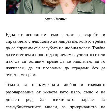
Ашли Постън
Една от основните теми е тази за скръбта и
справянето с нея. Какво да направим, когато трябва
да се справим със загубата на любим човек. Трябва
да се стегнем и просто да приемем случилото се или
пък да си оставим време да се наплачем, да го
изживеем, да си позволим да страдаме без да
чувстваме срам.
Темата за невъзможната любов и голямото
разочарование от живота като цяло, също е на
дневен ред. За психичното здраве, за
самоубийствените мисли, за прикриването на