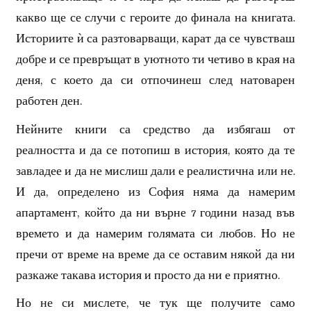
какво ще се случи с героите до финала на книгата.
Историите ѝ са разтоварващи, карат да се чувстваш
добре и се превръщат в уютното ти четиво в края на
деня, с което да си отпочинеш след натоварен
работен ден.
Нейните книги са средство да избягаш от
реалността и да се потопиш в история, която да те
завладее и да не мислиш дали е реалистична или не.
И да, определено из София няма да намерим
апартамент, който да ни върне 7 години назад във
времето и да намерим голямата си любов. Но не
пречи от време на време да се оставим някой да ни
разкаже такава история и просто да ни е приятно.
Но не си мислете, че тук ще получите само