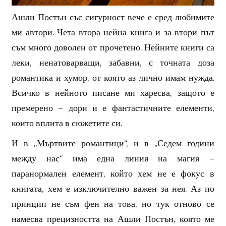
Ашли Постън със сигурност вече е сред любимите
ми автори. Чета втора нейна книга и за втори път
съм много доволен от прочетено. Нейните книги са
леки, ненатоварващи, забавни, с точната доза
романтика и хумор, от която аз лично имам нужда.
Всичко в нейното писане ми харесва, защото е
премерено – дори и е фантастичните елементи,
които вплита в сюжетите си.
И в „Мъртвите романтици“, и в „Седем години
между нас“ има една линия на магия –
паранормален елемент, който хем не е фокус в
книгата, хем е изключително важен за нея. Аз по
принцип не съм фен на това, но тук отново се
намесва прецизността на Ашли Постън, която ме