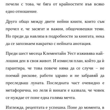
печели с това, че бяга от крайностите във всяко
едно отношение.
Друго общо между двете нейни книги, които съм
прочел е, че засягат и важни, общочовешки теми.
Но преди да навляза в подробности за книгата, нека
да се запознаем накратко с нейната анотация.
Преди шест месеца Клементайн Уест изживява най-
лошия ден в своя живот. И измисля план, който да ѝ
гарантира, че това повече няма да се случи – не
поемай рискове, работи здраво и не забравяй да
преследваш луната. Последната част очевидно е
метафорична, но леля ѝ винаги е казвала, че човек
се нуждае от поне една голяма мечта.
Изглежда, рецептата е успешна. Поне до момента, в