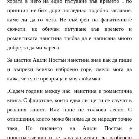
хората в него на едно пътуване във времето .. по
принцип не бих дори погледнал подобно заглавие,
камо ли да го чета. Не съм фен на фанатичните
сюжети, не обичам пътуване във времето и
романтиката наистина трябва да е написана много
добре, за да ми хареса.
За щастие Ашли Постън наистина знае как да пише
и въпреки всичко изброено горе, смело мога да
кажа, че тя се превръща в моя любимка.
„Седем години между нас“ наистина е романтична
книга. С флиртове, които едва ли ще ти се случат в
реалния живот. Или поне не толкова лесно. С
отношения, които може би няма да се наредят точно
така. Но писането на Ашли Постън е
пристрастяващо и те кара да искаш да разбереш