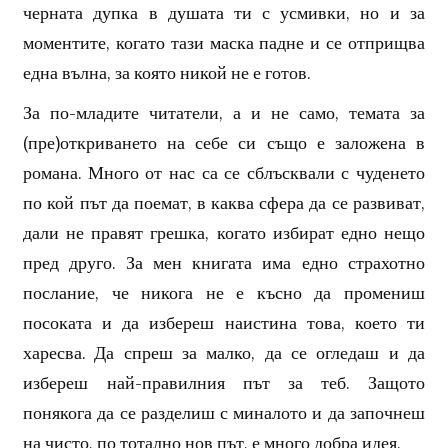
черната дупка в душата ти с усмивки, но и за
моментите, когато тази маска падне и се отприщва
една вълна, за която никой не е готов.
За по-младите читатели, а и не само, темата за
(пре)откриването на себе си също е заложена в
романа. Много от нас са се сблъсквали с чуденето
по кой път да поемат, в каква сфера да се развиват,
дали не правят грешка, когато избират едно нещо
пред друго. За мен книгата има едно страхотно
послание, че никога не е късно да промениш
посоката и да избереш наистина това, което ти
харесва. Да спреш за малко, да се огледаш и да
избереш най-правилния път за теб. Защото
понякога да се разделиш с миналото и да започнеш
на чисто, по тотално нов път, е много добра идея.