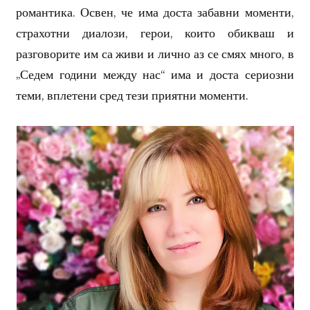
романтика. Освен, че има доста забавни моменти,
страхотни диалози, герои, които обикваш и
разговорите им са живи и лично аз се смях много, в
„Седем години между нас“ има и доста сериозни
теми, вплетени сред тези приятни моменти.