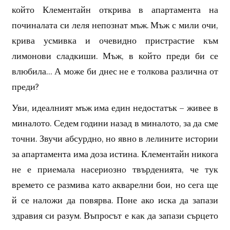
който Клементайн открива в апартамента на
починалата си леля непознат мъж. Мъж с мили очи,
крива усмивка и очевидно пристрастие към
лимонови сладкиши. Мъж, в който преди би се
влюбила… А може би днес не е толкова различна от
преди?
Уви, идеалният мъж има един недостатък – живее в
миналото. Седем години назад в миналото, за да сме
точни. Звучи абсурдно, но явно в лелините истории
за апартамента има доза истина. Клементайн никога
не е приемала насериозно твърденията, че тук
времето се размива като акварелни бои, но сега ще
й се наложи да повярва. Поне ако иска да запази
здравия си разум. Въпросът е как да запази сърцето