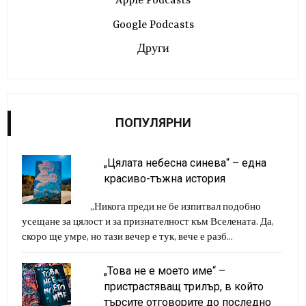
Apple Podcasts
Google Podcasts
Други
ПОПУЛЯРНИ
„Цялата небесна синева“ – една
красиво-тъжна история
„Никога преди не бе изпитвал подобно
усещане за цялост и за признателност към Вселената. Да,
скоро ще умре, но тази вечер е тук, вече е разб...
„Това не е моето име“ –
пристрастяващ трилър, в който
търсите отговорите до последно