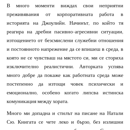
В много моменти виждах свои неприятни
преживявания от корпоративната работа в
историята на Джоулийн. Начинът, по който тя
реагира на дребни пасивно-агресивни ситуации,
изтощението от безсмислени служебни отношения
и постоянното напрежение да се впишеш в среда, в
която не се чувстваш на мястото си, ми се сториха
изключително реалистични. Авторката успява
много добре да покаже как работната среда може
постепенно да изтощи човек психически и
емоционално, особено когато липсва истинска
комуникация между хората.
Много ми допадна и стилът на писане на Натали
Сю. Книгата се чете леко и бързо, без излишни