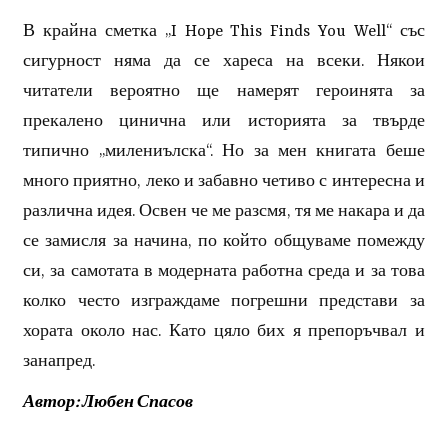
В крайна сметка „I Hope This Finds You Well“ със
сигурност няма да се хареса на всеки. Някои
читатели вероятно ще намерят героинята за
прекалено цинична или историята за твърде
типично „милениълска“. Но за мен книгата беше
много приятно, леко и забавно четиво с интересна и
различна идея. Освен че ме разсмя, тя ме накара и да
се замисля за начина, по който общуваме помежду
си, за самотата в модерната работна среда и за това
колко често изграждаме погрешни представи за
хората около нас. Като цяло бих я препоръчвал и
занапред.
Автор: Любен Спасов