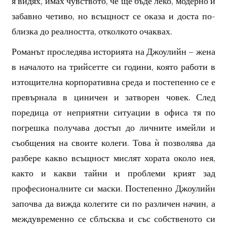
я видях, имах чувството, че ще бъде леко, модерно и
забавно четиво, но всъщност се оказа и доста по-
близка до реалността, отколкото очаквах.
Романът проследява историята на Джоулийн – жена
в началото на трийсетте си години, която работи в
изтощителна корпоративна среда и постепенно се е
превърнала в циничен и затворен човек. След
поредица от неприятни ситуации в офиса тя по
погрешка получава достъп до личните имейли и
съобщения на своите колеги. Това ѝ позволява да
разбере какво всъщност мислят хората около нея,
както и какви тайни и проблеми крият зад
професионалните си маски. Постепенно Джоулийн
започва да вижда колегите си по различен начин, а
междувременно се сблъсква и със собственото си