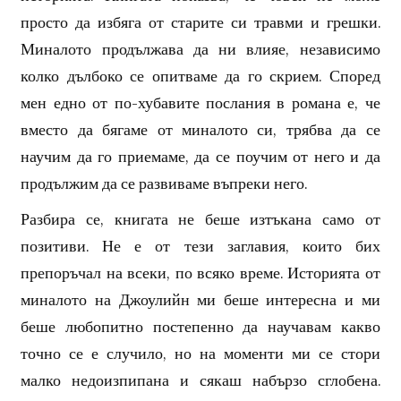
просто да избяга от старите си травми и грешки.
Миналото продължава да ни влияе, независимо
колко дълбоко се опитваме да го скрием. Според
мен едно от по-хубавите послания в романа е, че
вместо да бягаме от миналото си, трябва да се
научим да го приемаме, да се поучим от него и да
продължим да се развиваме въпреки него.
Разбира се, книгата не беше изтъкана само от
позитиви. Не е от тези заглавия, които бих
препоръчал на всеки, по всяко време. Историята от
миналото на Джоулийн ми беше интересна и ми
беше любопитно постепенно да научавам какво
точно се е случило, но на моменти ми се стори
малко недоизпипана и сякаш набързо сглобена.