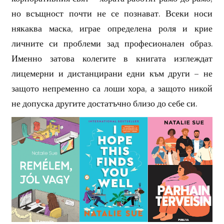
но всъщност почти не се познават. Всеки носи
някаква маска, играе определена роля и крие
личните си проблеми зад професионален образ.
Именно затова колегите в книгата изглеждат
лицемерни и дистанцирани едни към други – не
защото непременно са лоши хора, а защото никой
не допуска другите достатъчно близо до себе си.