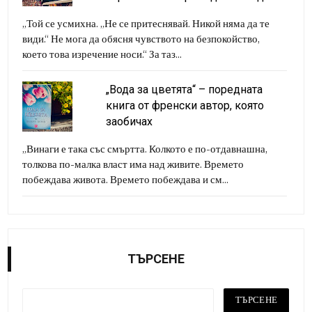
„Той се усмихна. „Не се притеснявай. Никой няма да те
види.“ Не мога да обясня чувството на безпокойство,
което това изречение носи.“ За таз...
„Вода за цветята“ – поредната
книга от френски автор, която
заобичах
„Винаги е така със смъртта. Колкото е по-отдавнашна,
толкова по-малка власт има над живите. Времето
побеждава живота. Времето побеждава и см...
ТЪРСЕНЕ