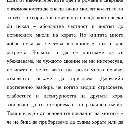
Една от най-интересните идеи в романа е свързана
с възможността да знаеш какво мислят колегите ти
за теб. На теория това звучи като нещо, което всеки
би искал – абсолютна честност и достъп до
истинските мисли на хората. Но книгата много
добре показва, че това всъщност е нож с две
остриета. Колкото и да се опитваме да се
убеждаваме, че чуждото мнение не ни интересува,
истината е, че то често ни засяга много повече,
отколкото искаме да признаем. Джоулийн
постепенно разбира, че когато видиш страховете,
слабостите и несигурността на другите хора,
започваш да ги възприемаш по различен начин.
Това е и едно от основните послания на книгата –
че не бива да прибързваме да съдим хората или да