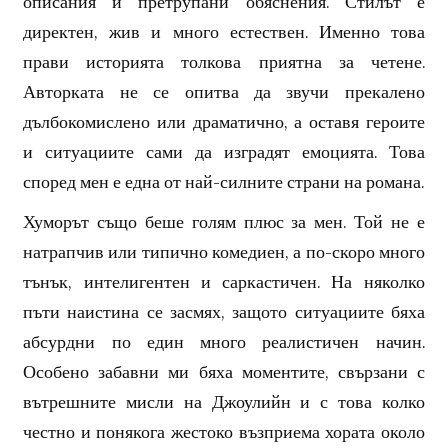
описания и претрупани обяснения. Стилът е
директен, жив и много естествен. Именно това
прави историята толкова приятна за четене.
Авторката не се опитва да звучи прекалено
дълбокомислено или драматично, а оставя героите
и ситуациите сами да изградят емоцията. Това
според мен е една от най-силните страни на романа.
Хуморът също беше голям плюс за мен. Той не е
натрапчив или типично комедиен, а по-скоро много
тънък, интелигентен и саркастичен. На няколко
пъти наистина се засмях, защото ситуациите бяха
абсурдни по един много реалистичен начин.
Особено забавни ми бяха моментите, свързани с
вътрешните мисли на Джоулийн и с това колко
честно и понякога жестоко възприема хората около