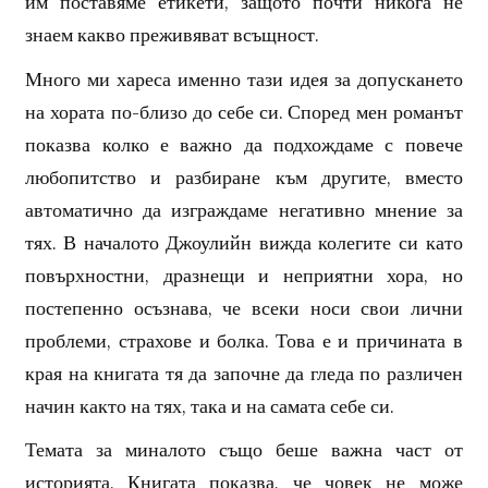
им поставяме етикети, защото почти никога не
знаем какво преживяват всъщност.
Много ми хареса именно тази идея за допускането
на хората по-близо до себе си. Според мен романът
показва колко е важно да подхождаме с повече
любопитство и разбиране към другите, вместо
автоматично да изграждаме негативно мнение за
тях. В началото Джоулийн вижда колегите си като
повърхностни, дразнещи и неприятни хора, но
постепенно осъзнава, че всеки носи свои лични
проблеми, страхове и болка. Това е и причината в
края на книгата тя да започне да гледа по различен
начин както на тях, така и на самата себе си.
Темата за миналото също беше важна част от
историята. Книгата показва, че човек не може