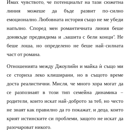
Имах чувството, че потенциалът на тази сюжетна
линия можеше да бъде развит по-силно
емоционално. Любовната история също не ме убеди
напълно. Според мен романтичната линия беше
донякъде предвидима и „зашита с бели конци“. Не
беше лоша, но определено не беше най-силната
част от романа.
Отношенията между Джоулийн и майка ѝ също ми
се сториха леко клиширани, но в същото време
доста реалистични. Мисля, че много хора могат да
се разпознаят в този тип семейна динамика –
родители, които искат най-доброто за теб, но често
не знаят как правилно да го покажат, и деца, които
крият истинските си проблеми, защото не искат да
разочароват никого.