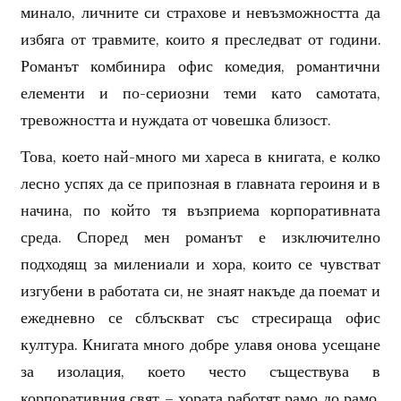
минало, личните си страхове и невъзможността да
избяга от травмите, които я преследват от години.
Романът комбинира офис комедия, романтични
елементи и по-сериозни теми като самотата,
тревожността и нуждата от човешка близост.
Това, което най-много ми хареса в книгата, е колко
лесно успях да се припозная в главната героиня и в
начина, по който тя възприема корпоративната
среда. Според мен романът е изключително
подходящ за милениали и хора, които се чувстват
изгубени в работата си, не знаят накъде да поемат и
ежедневно се сблъскват със стресираща офис
култура. Книгата много добре улавя онова усещане
за изолация, което често съществува в
корпоративния свят – хората работят рамо до рамо,