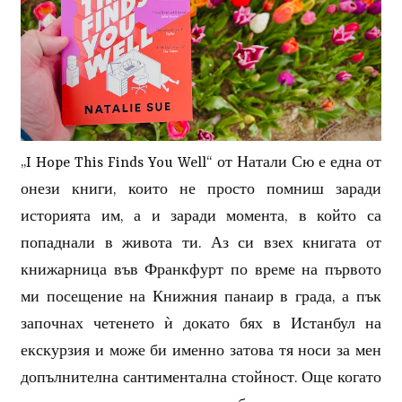
„I Hope This Finds You Well“ от Натали Сю е една от
онези книги, които не просто помниш заради
историята им, а и заради момента, в който са
попаднали в живота ти. Аз си взех книгата от
книжарница във Франкфурт по време на първото
ми посещение на Книжния панаир в града, а пък
започнах четенето ѝ докато бях в Истанбул на
екскурзия и може би именно затова тя носи за мен
допълнителна сантиментална стойност. Още когато